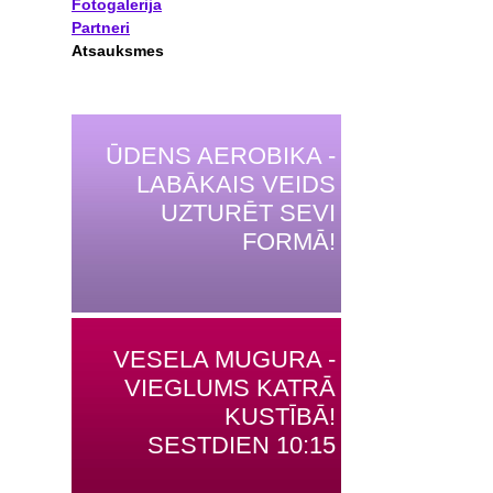
Fotogalerija
Partneri
Atsauksmes
ŪDENS AEROBIKA -
LABĀKAIS VEIDS
UZTURĒT SEVI
FORMĀ!
VESELA MUGURA -
VIEGLUMS KATRĀ
KUSTĪBĀ!
SESTDIEN 10:15