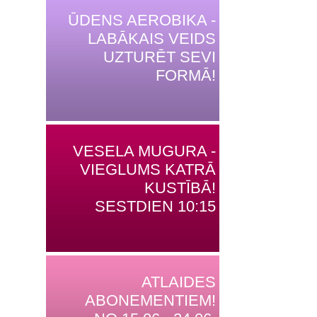
ŪDENS AEROBIKA -
LABĀKAIS VEIDS
UZTURĒT SEVI
FORMĀ!
VESELA MUGURA -
VIEGLUMS KATRĀ
KUSTĪBĀ!
SESTDIEN 10:15
ATLAIDES
ABONEMENTIEM!