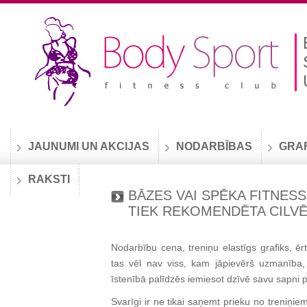
JAUNUMI UN AKCIJAS
NODARBĪBAS
GRA
RAKSTI
BĀZES VAI SPĒKA FITNES
TIEK REKOMENDĒTA CILV
Nodarbību cena, treniņu elastīgs grafiks, 
tas vēl nav viss, kam jāpievērš uzmanība, 
īstenībā palīdzēs iemiesot dzīvē savu sapni p
Svarīgi ir ne tikai saņemt prieku no treniņiem