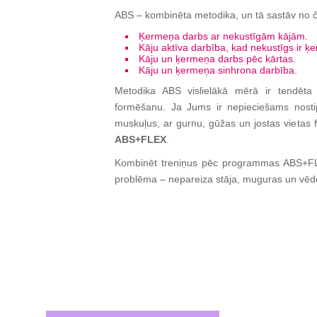
ABS – kombinēta metodika, un tā sastāv no č
Ķermeņa darbs ar nekustīgām kājām.
Kāju aktīva darbība, kad nekustīgs ir ķ
Kāju un ķermeņa darbs pēc kārtas.
Kāju un ķermeņa sinhrona darbība.
Metodika ABS vislielākā mērā ir tendēta
formēšanu. Ja Jums ir nepieciešams nostip
muskuļus, ar gurnu, gūžas un jostas vietas 
ABS+FLEX
.
Kombinēt treniņus pēc programmas ABS+FL
problēma – nepareiza stāja, muguras un vēd