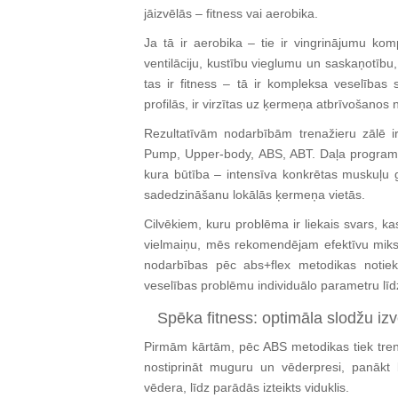
jāizvēlās – fitness vai aerobika.
Ja tā ir aerobika – tie ir vingrinājumu ko
ventilāciju, kustību vieglumu un saskaņotību,
tas ir fitness – tā ir kompleksa veselības
profilās, ir virzītas uz ķermeņa atbrīvošano
Rezultatīvām nodarbībām trenažieru zālē i
Pump, Upper-body, ABS, ABT. Daļa programm
kura būtība – intensīva konkrētas muskuļu 
sadedzināšanu lokālās ķermeņa vietās.
Cilvēkiem, kuru problēma ir liekais svars, 
vielmaiņu, mēs rekomendējam efektīvu miks
nodarbības pēc abs+flex metodikas notiek
veselības problēmu individuālo parametru līd
Spēka fitness: optimāla slodžu izv
Pirmām kārtām, pēc ABS metodikas tiek tre
nostiprināt muguru un vēderpresi, panākt 
vēdera, līdz parādās izteikts viduklis.