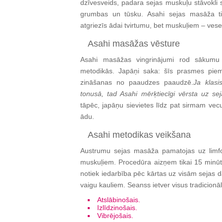
dzīvesveids, padara sejas muskuļu stāvokli s
grumbas un tūsku. Asahi sejas masāža tik
atgriezīs ādai tvirtumu, bet muskuļiem – vese
Asahi masāžas vēsture
Asahi masāžas vingrinājumi rod sākumu
metodikās. Japāņi saka: šīs prasmes piem
zināšanas no paaudzes paaudzē.
Ja klas
tonusā, tad Asahi mērķtiecīgi vērsta uz se
tāpēc, japāņu sievietes līdz pat sirmam vec
ādu.
Asahi metodikas veikšana
Austrumu sejas masāža pamatojas uz limfod
muskuļiem. Procedūra aizņem tikai 15 minūt
notiek iedarbība pēc kārtas uz visām sejas 
vaigu kauliem. Seanss ietver visus tradicionā
Atslābinošais.
Izlīdzinošais.
Vibrējošais.