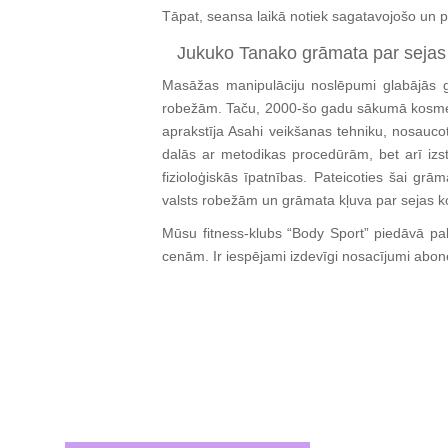
Tāpat, seansa laikā notiek sagatavojošo un
Jukuko Tanako grāmata par seja
Masāžas manipulāciju noslēpumi glabājās ga
robežām. Taču, 2000-šo gadu sākumā kosmet
aprakstīja Asahi veikšanas tehniku, nosauco
dalās ar metodikas procedūrām, bet arī izs
fizioloģiskās īpatnības. Pateicoties šai grām
valsts robežām un grāmata kļuva par sejas k
Mūsu fitness-klubs “Body Sport” piedāvā 
cenām. Ir iespējami izdevīgi nosacījumi abo