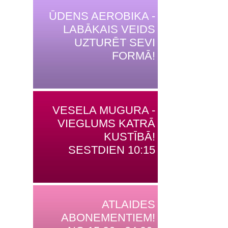
ŪDENS AEROBIKA -
LABĀKAIS VEIDS
UZTURĒT SEVI
FORMĀ!
VESELA MUGURA -
VIEGLUMS KATRĀ
KUSTĪBĀ!
SESTDIEN 10:15
ATLAIDES
ABONEMENTIEM!