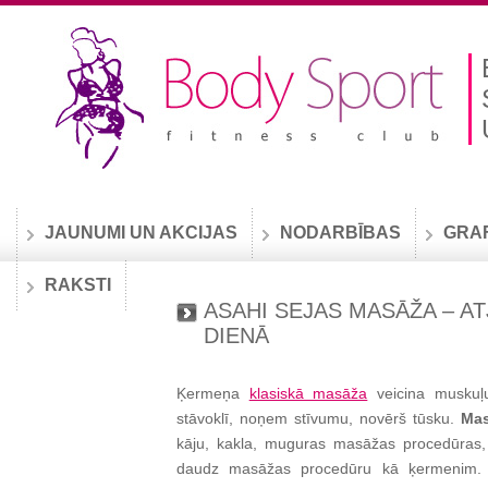
JAUNUMI UN AKCIJAS
NODARBĪBAS
GRA
RAKSTI
ASAHI SEJAS MASĀŽA – A
DIENĀ
Ķermeņa
klasiskā masāža
veicina muskuļu
stāvoklī, noņem stīvumu, novērš tūsku.
Ma
kāju, kakla, muguras masāžas procedūras, 
daudz masāžas procedūru kā ķermenim. Ar