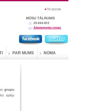
По-русски
MŪSU TĀLRUNIS
29-694-853
Abonementu cenas
TI
PAR MUMS
NOMA
gas
grupu
sko spēju