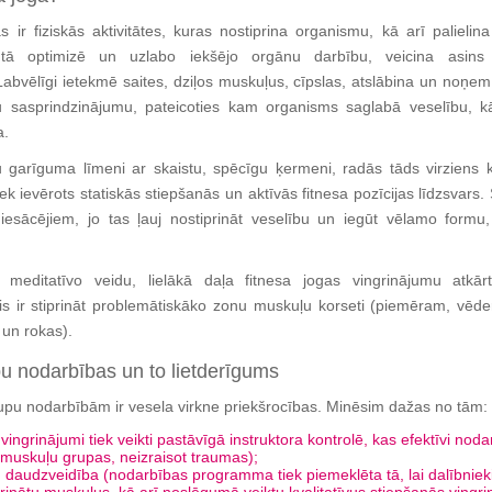
 ir fiziskās aktivitātes, kuras nostiprina organismu, kā arī palielin
 tā optimizē un uzlabo iekšējo orgānu darbību, veicina asins
abvēlīgi ietekmē saites, dziļos muskuļus, cīpslas, atslābina un noņem
sasprindzinājumu, pateicoties kam organisms saglabā veselību, kā
a.
 garīguma līmeni ar skaistu, spēcīgu ķermeni, radās tāds virziens k
 tiek ievērots statiskās stiepšanās un aktīvās fitnesa pozīcijas līdzsvars. Š
 iesācējiem, jo ​​tas ļauj nostiprināt veselību un iegūt vēlamo formu,
 meditatīvo veidu, lielākā daļa fitnesa jogas vingrinājumu atkār
s ir stiprināt problemātiskāko zonu muskuļu korseti (piemēram, vēde
 un rokas).
u nodarbības un to lietderīgums
pu nodarbībām ir vesela virkne priekšrocības. Minēsim dažas no tām:
 vingrinājumi tiek veikti pastāvīgā instruktora kontrolē, kas efektīvi noda
muskuļu grupas, neizraisot traumas);
 daudzveidība (nodarbības programma tiek piemeklēta tā, lai dalībnieki