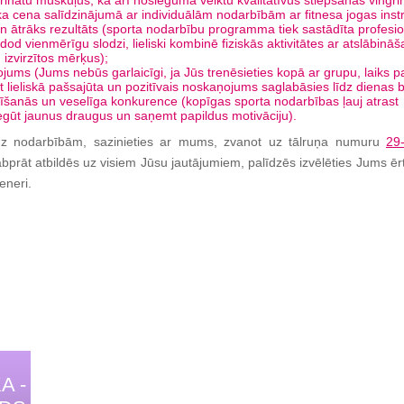
ngrinātu muskuļus, kā arī noslēgumā veiktu kvalitatīvus stiepšanās vingr
cena salīdzinājumā ar individuālām nodarbībām ar fitnesa jogas instr
 un ātrāks rezultāts (sporta nodarbību programma tiek sastādīta profesio
 dod vienmērīgu slodzi, lieliski kombinē fiziskās aktivitātes ar atslābināš
 izvirzītos mērķus);
jums (Jums nebūs garlaicīgi, ja Jūs trenēsieties kopā ar grupu, laiks p
t lieliskā pašsajūta un pozitīvais noskaņojums saglabāsies līdz dienas 
īšanās un veselīga konkurence (kopīgas sporta nodarbības ļauj atrast
gūt jaunus draugus un saņemt papildus motivāciju).
 uz nodarbībām, sazinieties ar mums, zvanot uz tālruņa numuru
29
bprāt atbildēs uz visiem Jūsu jautājumiem, palīdzēs izvēlēties Jums ēr
eneri.
A -