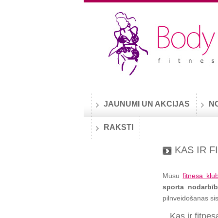
JAUNUMI UN AKCIJAS
N
RAKSTI
KAS IR 
Mūsu
fitnesa klu
sporta nodarbī
pilnveidošanas sis
Kas ir fitne