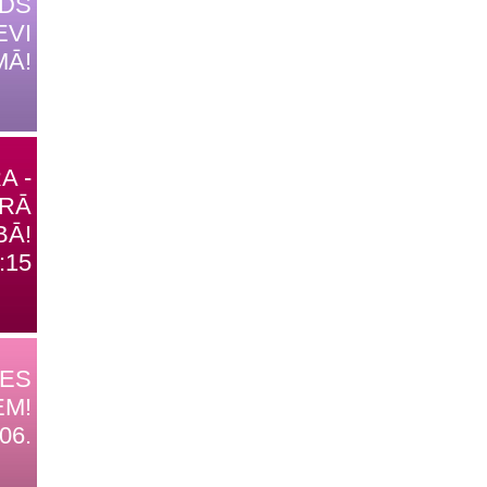
IDS
EVI
MĀ!
A -
TRĀ
BĀ!
:15
DES
EM!
06.