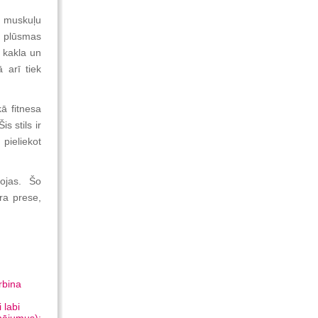
a muskuļu
 plūsmas
 kakla un
 arī tiek
ā fitnesa
is stils ir
 pieliekot
tojas. Šo
ra prese,
rbina
 labi