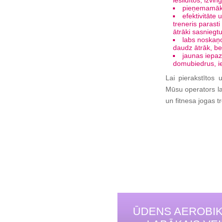
iesildītos, izvi
pieņemamāka 
efektivitāte
treneris parasti
ātrāki sasniegtu
labs noskaņo
daudz ātrāk, be
jaunas iepaz
domubiedrus, ie
Lai pierakstītos
Mūsu operators la
un fitnesa jogas tr
ŪDENS AEROBIK