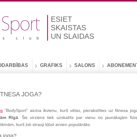
ESIET
SKAISTAS
UN SLAIDAS
ODARBĪBAS
GRAFIKS
SALONS
ABONEMEN
FITNESA JOGA?
bs
”BodySport” aicina ikvienu, kurš vēlas, pierakstīties uz fitnesa jo
bām Rīgā
. Šis virziens tiek uzskatīts par vienu no jaunākajām fizi
tēmām, kurš ļoti strauji kļūst arvien populārāks.
sa joga?