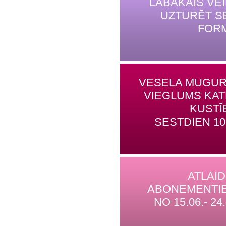
LABĀKAIS VE
UZTURĒT S
FOR
VESELA MUGUR
VIEGLUMS KA
KUSTĪ
SESTDIEN 10
ATLAI
ABONEMENTI
NO 15.06.- 24.