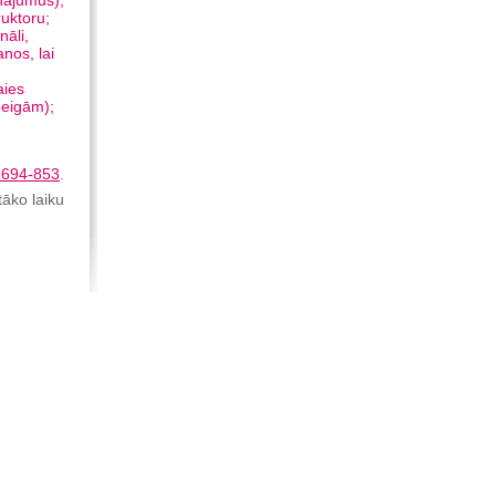
inājumus);
uktoru;
nāli,
anos, lai
aies
beigām);
-694-853
.
tāko laiku