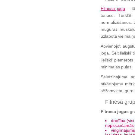
Fitnesa joga
– tās
tonusu. Turklāt
normalizēšanos. L
muguras muskuļu 
uzlabota vielmaiņ
Apvienojot augstu
joga. Šeit lieliski
lieliski piemērots
minimālas pūles.
Salīdzinājumā ar
atkārtojumu mērķi
sēžamvieta, gurni
Fitnesa grup
Fitnesa jogas
gru
drošība (visi
nepieciešamās 
vingrinājumu