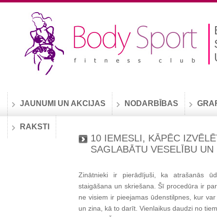
JAUNUMI UN AKCIJAS
NODARBĪBAS
GRA
RAKSTI
10 IEMESLI, KĀPĒC IZVĒL
SAGLABĀTU VESELĪBU UN 
Zinātnieki ir pierādījuši, ka atrašanās 
staigāšana un skriešana. Šī procedūra ir pare
ne visiem ir pieejamas ūdenstilpnes, kur var
un zina, kā to darīt. Vienlaikus daudzi no tiem