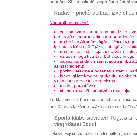
normām. Šī iemesla dēļ vingrošana ūdenī var 
Kādas ir priekšrocības, izvēlotie
Nodarbības baseinā
:
veicina svara zudumu un palīdz notievē
tad, ja Jūs nodarbosieties ar nogurdinošo 
nodrošina Afrodītes figūru. Veicot vingrin
ķermenis kļūst spēcīgāks, bet figūra - slai
nomierinoši iedarbojas uz cilvēku, palīdz
uzlabo miega kvalitāti. Bet ciešs miegs, 
samazina sirds un asinsvadu slimību attī
asinsspiedienu;
pozitīvi ietekmē elpošanas sistēmu, pada
labvēlīgi ietekmē mugurkaulu, uzlabo st
vielmaiņas procesus organismā;
uzlabo garastāvokli;
stiprina imunitāti un cilvēka muskuļus.
Turklāt vingrot baseinā var jebkurā vecum
peldēšanas laikā ir mazāka slodze uz locītav
Sporta klubs sievietēm Rīgā aicin
vingrošanu ūdenī
Ūdens, tāpat kā jebkura cita stihija, var ne