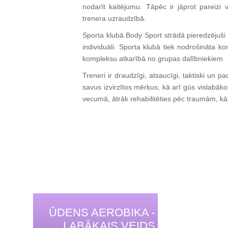
nodarīt kaitējumu. Tāpēc ir jāprot pareizi 
trenera uzraudzībā.
Sporta klubā Body Sport strādā pieredzējuši u
individuāli. Sporta klubā tiek nodrošināta k
kompleksu atkarībā no grupas dalībniekiem.
Treneri ir draudzīgi, atsaucīgi, taktiski un pa
savus izvirzītos mērķus, kā arī gūs vislabāko
vecumā, ātrāk rehabilitēties pēc traumām, kā a
ŪDENS AEROBIKA -
LABĀKAIS VEIDS