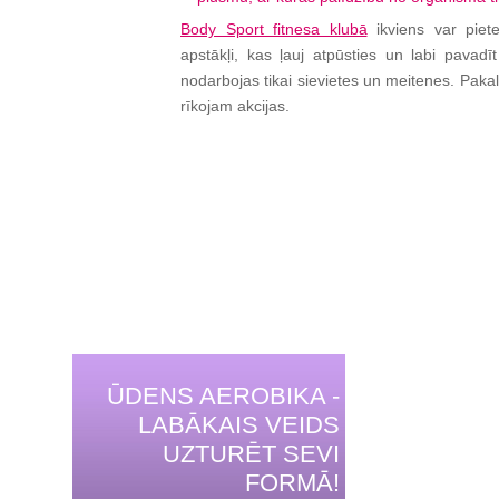
Body Sport fitnesa klubā
ikviens var piete
apstākļi, kas ļauj atpūsties un labi pavad
nodarbojas tikai sievietes un meitenes. Pak
rīkojam akcijas.
ŪDENS AEROBIKA -
LABĀKAIS VEIDS
UZTURĒT SEVI
FORMĀ!