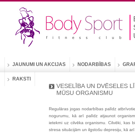
JAUNUMI UN AKCIJAS
NODARBĪBAS
GRA
RAKSTI
VESELĪBA UN DVĒSELES L
MŪSU ORGANISMU
Regulāras jogas nodarbības palīdz atbrīvot
nogurumu, kā arī palīdz atjaunot organism
ietekmi uz cilvēka organismu. Cilvēki, kas b
stresa situācijām un ilgstošu depresiju, kā a