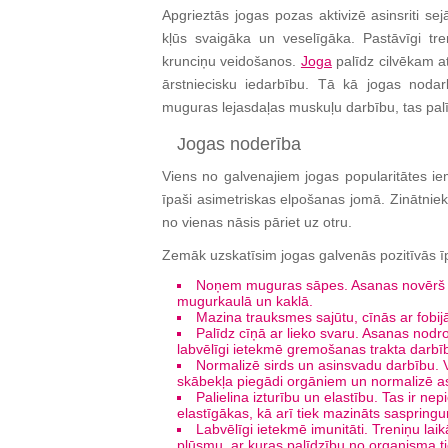
Apgrieztās jogas pozas aktivizē asinsriti se
kļūs svaigāka un veselīgāka. Pastāvīgi tr
krunciņu veidošanos.
Joga
palīdz cilvēkam at
ārstniecisku iedarbību. Tā kā jogas nodar
muguras lejasdaļas muskuļu darbību, tas palīdz
Jogas noderība
Viens no galvenajiem jogas popularitātes ie
īpaši asimetriskas elpošanas jomā. Zinātniek
no vienas nāsis pāriet uz otru.
Zemāk uzskatīsim jogas galvenās pozitīvās ī
Noņem muguras sāpes. Asanas novērš sa
mugurkaulā un kaklā.
Mazina trauksmes sajūtu, cīnās ar fobijā
Palīdz cīņā ar lieko svaru. Asanas nodr
labvēlīgi ietekmē gremošanas trakta darbīb
Normalizē sirds un asinsvadu darbību. Vi
skābekļa piegādi orgāniem un normalizē a
Palielina izturību un elastību. Tas ir n
elastīgākas, kā arī tiek mazināts saspring
Labvēlīgi ietekmē imunitāti. Treniņu laik
plūsmu, ar kuras palīdzību no organisma tie