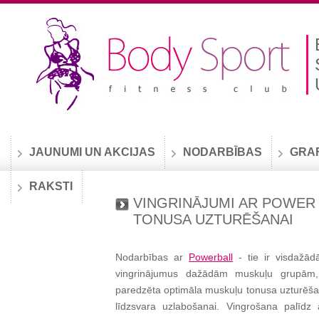
JAUNUMI UN AKCIJAS
NODARBĪBAS
GRA
RAKSTI
VINGRINĀJUMI AR POWER
TONUSA UZTURĒŠANAI
Nodarbības ar
Powerball
- tie ir visdažād
vingrinājumus dažādām muskuļu grupām,
paredzēta optimāla muskuļu tonusa uzturēšana
līdzsvara uzlabošanai. Vingrošana palīdz