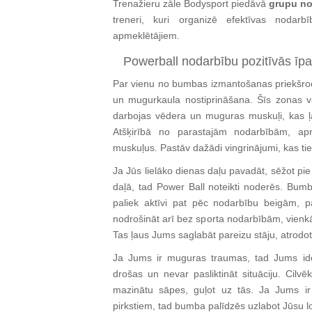
Trenažieru zāle Bodysport piedāvā
grupu no
treneri, kuri organizē efektīvas nodar
apmeklētājiem.
Powerball nodarbību pozitīvās īp
Par vienu no bumbas izmantošanas priekšroc
un mugurkaula nostiprināšana. Šīs zonas va
darbojas vēdera un muguras muskuļi, kas ļa
Atšķirībā no parastajām nodarbībām, apr
muskuļus. Pastāv dažādi vingrinājumi, kas tie
Ja Jūs lielāko dienas daļu pavadāt, sēžot pi
daļā, tad Power Ball noteikti noderēs. Bumb
paliek aktīvi pat pēc nodarbību beigām, p
nodrošināt arī bez sporta nodarbībām, vienkā
Tas ļaus Jums saglabāt pareizu stāju, atrodot
Ja Jums ir muguras traumas, tad Jums ide
drošas un nevar pasliktināt situāciju. Cil
mazinātu sāpes, guļot uz tās. Ja Jums ir g
pirkstiem, tad bumba palīdzēs uzlabot Jūsu l