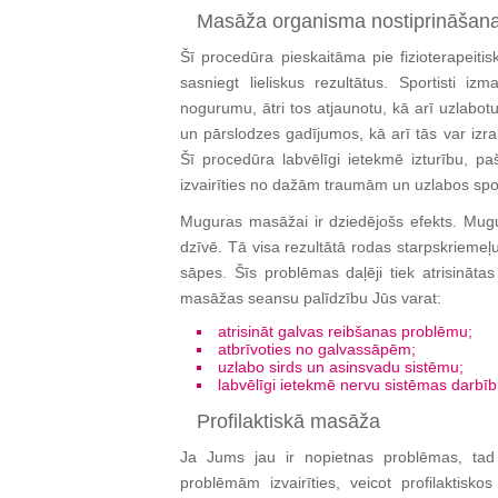
Masāža organisma nostiprināšana
Šī procedūra pieskaitāma pie fizioterapeiti
sasniegt lieliskus rezultātus. Sportisti 
nogurumu, ātri tos atjaunotu, kā arī uzlabo
un pārslodzes gadījumos, kā arī tās var izr
Šī procedūra labvēlīgi ietekmē izturību, pa
izvairīties no dažām traumām un uzlabos spor
Muguras masāžai ir dziedējošs efekts. Mugur
dzīvē. Tā visa rezultātā rodas starpskriemeļ
sāpes. Šīs problēmas daļēji tiek atrisināta
masāžas seansu palīdzību Jūs varat:
atrisināt galvas reibšanas problēmu;
atbrīvoties no galvassāpēm;
uzlabo sirds un asinsvadu sistēmu;
labvēlīgi ietekmē nervu sistēmas darbīb
Profilaktiskā masāža
Ja Jums jau ir nopietnas problēmas, tad
problēmām izvairīties, veicot profilaktis