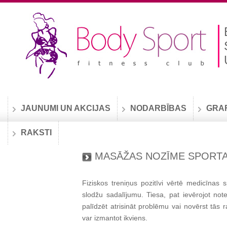
JAUNUMI UN AKCIJAS
NODARBĪBAS
GRA
RAKSTI
MASĀŽAS NOZĪME SPORTA
Fiziskos treniņus pozitīvi vērtē medicīnas s
slodžu sadalījumu. Tiesa, pat ievērojot no
palīdzēt atrisināt problēmu vai novērst tās
var izmantot ikviens.