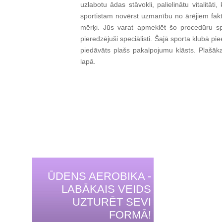
uzlabotu ādas stāvokli, palielinātu vitalitāt
sportistam novērst uzmanību no ārējiem faktor
mērķi. Jūs varat apmeklēt šo procedūru spo
pieredzējuši speciālisti. Šajā sporta klubā p
piedāvāts plašs pakalpojumu klāsts. Plašāka
lapā.
ŪDENS AEROBIKA -
LABĀKAIS VEIDS
UZTURĒT SEVI
FORMĀ!