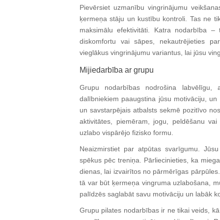
Pievērsiet uzmanību vingrinājumu veikšanas
ķermeņa stāju un kustību kontroli. Tas ne ti
maksimālu efektivitāti. Katra nodarbība – 
diskomfortu vai sāpes, nekautrējieties pa
vieglākus vingrinājumu variantus, lai jūsu vin
Mijiedarbība ar grupu
Grupu nodarbības nodrošina labvēlīgu, a
dalībniekiem paaugstina jūsu motivāciju, u
un savstarpējais atbalsts sekmē pozitīvo nosk
aktivitātes, piemēram, jogu, peldēšanu va
uzlabo vispārējo fizisko formu.
Neaizmirstiet par atpūtas svarīgumu. Jūsu
spēkus pēc treniņa. Pārliecinieties, ka miegam
dienas, lai izvairītos no pārmērīgas pārpūle
tā var būt ķermeņa vingruma uzlabošana, mu
palīdzēs saglabāt savu motivāciju un labāk 
Grupu pilates nodarbības ir ne tikai veids, kā