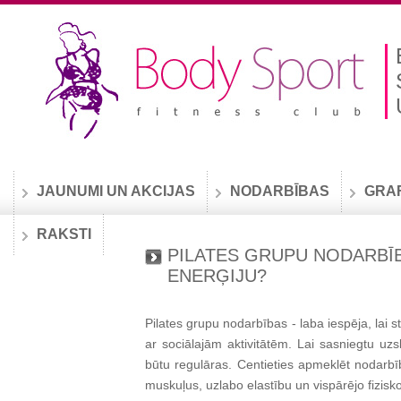
JAUNUMI UN AKCIJAS
NODARBĪBAS
GRA
RAKSTI
PILATES GRUPU NODARBĪB
ENERĢIJU?
Pilates grupu nodarbības - laba iespēja, lai s
ar sociālajām aktivitātēm. Lai sasniegtu uzsk
būtu regulāras. Centieties apmeklēt nodarbīb
muskuļus, uzlabo elastību un vispārējo fizisk