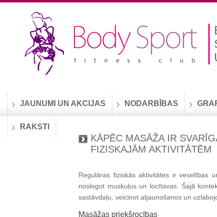
JAUNUMI UN AKCIJAS
NODARBĪBAS
GRA
RAKSTI
KĀPĒC MASĀŽA IR SVARĪ
FIZISKAJĀM AKTIVITĀTĒM
Regulāras fiziskās aktivitātes ir veselības
noslogot muskuļus un locītavas. Šajā konte
sastāvdaļu, veicinot atjaunošanos un uzlabojo
Masāžas priekšrocības