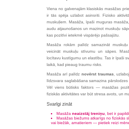
Viena no galvenajām klasiskās masāžas prie
ir tās spēja uzlabot asinsriti. Fizisko aktiv
muskuļiem. Masāža, īpaši muguras masāža, p
audu atjaunošanos un mazinot muskuļu sāpes
kas pozitīvi ietekmē vispārējo pašsajūtu.
Masāža rokām palīdz samazināt muskuļu s
veicināt muskuļu stīvumu un sāpes. Masāž
locītavu kustīgumu un elastību. Tas ir īpaši sv
laikā, kad pieaug traumu risks.
Masāža arī palīdz
novērst traumas
, uzlabo
līdzsvara saglabāšana samazina pārslodzes r
Vēl viens būtisks faktors — masāžas poz
fiziskās aktivitātes var būt stresa avots, un 
Svarīgi zināt
Masāža
neaizstāj treniņu
, bet ir papi
Masāžas biežums atkarīgs no fiziskās slo
vai biežāk, amatieriem — pietiek reizi mēn