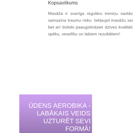
Kopsavilkums
Masāža ir svarīga regulāru treniņu sastāvd
samazina traumu risku. Iekļaujot masāžu savā 
bet arī būtiski paaugstināsiet dzīves kvalitā
spēku, veselību un labiem rezultātiem!
ŪDENS AEROBIKA -
LABĀKAIS VEIDS
UZTURĒT SEVI
FORMĀ!