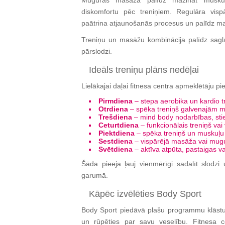
Muguras masāža palīdz mazināt muskuļu
diskomfortu pēc treniņiem. Regulāra visp
paātrina atjaunošanās procesus un palīdz ma
Treniņu un masāžu kombinācija palīdz sagl
pārslodzi.
Ideāls treniņu plāns nedēļai
Lielākajai daļai fitnesa centra apmeklētāju p
Pirmdiena
– stepa aerobika un kardio t
Otrdiena
– spēka treniņš galvenajām 
Trešdiena
– mind body nodarbības, stie
Ceturtdiena
– funkcionālais treniņš vai 
Piektdiena
– spēka treniņš un muskuļu 
Sestdiena
– vispārējā masāža vai mug
Svētdiena
– aktīva atpūta, pastaigas va
Šāda pieeja ļauj vienmērīgi sadalīt slodzi
garumā.
Kāpēc izvēlēties Body Sport
Body Sport piedāvā plašu programmu klāstu s
un rūpēties par savu veselību. Fitnesa c