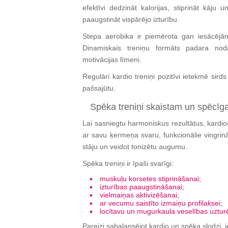
efektīvi dedzināt kalorijas, stiprināt kāju
paaugstināt vispārējo izturību.
Stepa aerobika ir piemērota gan iesācējā
Dinamiskais treniņu formāts padara nod
motivācijas līmeni.
Regulāri kardio treniņi pozitīvi ietekmē sir
pašsajūtu.
Spēka treniņi skaistam un spēcī
Lai sasniegtu harmoniskus rezultātus, kardio
ar savu ķermeņa svaru, funkcionālie vingrinā
stāju un veidot tonizētu augumu.
Spēka treniņi ir īpaši svarīgi:
muskuļu korsetes stiprināšanai;
izturības paaugstināšanai;
vielmaiņas aktivizēšanai;
ar vecumu saistīto izmaiņu profilaksei;
locītavu un mugurkaula veselības uztur
Pareizi sabalansējot kardio un spēka slodzi, 