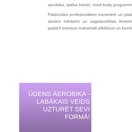
aerobika, spēka treniņi, mind body progra
Pateicoties profesionāliem treneriem un pla
saviem mērķiem un sagatavotības līmenim 
padarīt treniņus maksimāli efektīvus un komf
ŪDENS AEROBIKA -
LABĀKAIS VEIDS
UZTURĒT SEVI
FORMĀ!