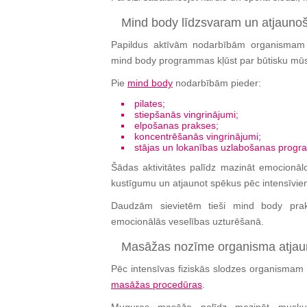
Mind body līdzsvaram un atjauno
Papildus aktīvām nodarbībām organismam ne
mind body programmas kļūst par būtisku mūs
Pie
mind body
nodarbībām pieder:
pilates;
stiepšanās vingrinājumi;
elpošanas prakses;
koncentrēšanās vingrinājumi;
stājas un lokanības uzlabošanas prog
Šādas aktivitātes palīdz mazināt emocionālo s
kustīgumu un atjaunot spēkus pēc intensīvie
Daudzām sievietēm tieši mind body prak
emocionālās veselības uzturēšanā.
Masāžas nozīme organisma atja
Pēc intensīvas fiziskās slodzes organismam n
masāžas procedūras
.