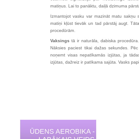
matiņus. Lai to panāktu, daiļā dzimuma pārs
Izmantojot vasku var mazināt matu sakņu s
matiņi kļūst tievāk un tad pārstāj augt. Tā
procedūrām.
Vaksings
tā ir naturāla, dabiska procedūra
Nāksies paciest tikai dažas sekundes. Pē
noņemt visas nepatīkamās izjūtas, ja tāda
izjūtas, dažreiz ir patīkama sajūta. Vasks pa
ŪDENS AEROBIKA -