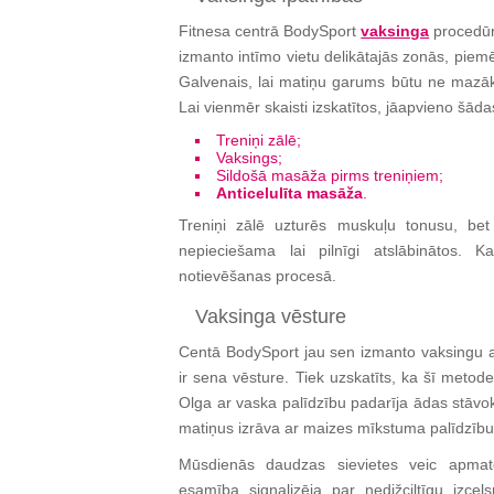
Fitnesa centrā BodySport
vaksinga
procedūru
izmanto intīmo vietu delikātajās zonās, piem
Galvenais, lai matiņu garums būtu ne mazāk
Lai vienmēr skaisti izskatītos, jāapvieno šād
Treniņi zālē;
Vaksings;
Sildošā masāža pirms treniņiem;
Anticelulīta masāža
.
Treniņi zālē uzturēs muskuļu tonusu, be
nepieciešama lai pilnīgi atslābinātos. K
notievēšanas procesā.
Vaksinga vēsture
Centā BodySport jau sen izmanto vaksingu 
ir sena vēsture. Tiek uzskatīts, ka šī metode
Olga ar vaska palīdzību padarīja ādas stāvokli 
matiņus izrāva ar maizes mīkstuma palīdzību
Mūsdienās daudzas sievietes veic apmat
esamība signalizēja par nedižciltīgu izcels