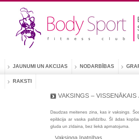
JAUNUMI UN AKCIJAS
NODARBĪBAS
GRA
RAKSTI
VAKSINGS – VISSENĀKAIS
Daudzas meitenes zina, kas ir vaksings. Šodi
epilācija ar vaska palīdzību. Šī ādas kop
gluda un zīdaina, bez liekā apmatojuma.
Vaksinga īpatnības