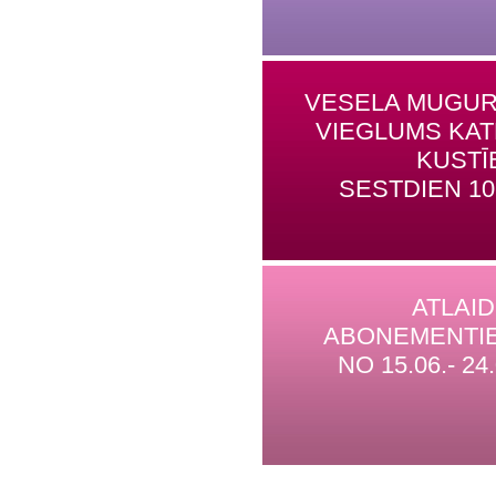
VESELA MUGUR
VIEGLUMS KA
KUSTĪ
SESTDIEN 10
ATLAI
ABONEMENTI
NO 15.06.- 24.