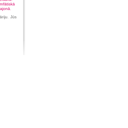
imfātiskā
rajonā.
riju. Jūs