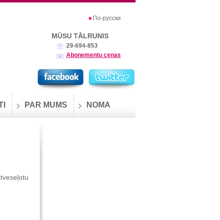
По-русски
MŪSU TĀLRUNIS
29-694-853
Abonementu cenas
TI
PAR MUMS
NOMA
tveseļotu