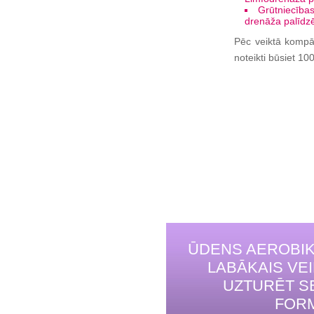
Grūtniecības
drenāža palīdzēs
Pēc veiktā kompān
noteikti būsiet 1
ŪDENS AEROBIK
LABĀKAIS VE
UZTURĒT S
FOR