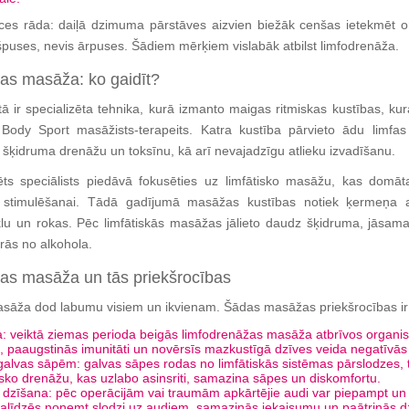
es rāda: daiļā dzimuma pārstāves aizvien biežāk cenšas ietekmēt 
puses, nevis ārpuses. Šādiem mērķiem vislabāk atbilst limfodrenāža.
as masāža: ko gaidīt?
ā ir specializēta tehnika, kurā izmanto maigas ritmiskas kustības, kur
s Body Sport masāžists-terapeits. Katra kustība pārvieto ādu limfas
t šķidruma drenāžu un toksīnu, kā arī nevajadzīgu atlieku izvadīšanu.
icēts speciālists piedāvā fokusēties uz limfātisko masāžu, kas domā
i stimulēšanai. Tādā gadījumā masāžas kustības notiek ķermeņa 
aklu un rokas. Pēc limfātiskās masāžas jālieto daudz šķidruma, jāsama
irās no alkohola.
as masāža un tās priekšrocības
sāža dod labumu visiem un ikvienam. Šādas masāžas priekšrocības ir
a: veiktā ziemas perioda beigās limfodrenāžas masāža atbrīvos organ
, paaugstinās imunitāti un novērsīs mazkustīgā dzīves veida negatīvās
galvas sāpēm: galvas sāpes rodas no limfātiskās sistēmas pārslodzes, t
isko drenāžu, kas uzlabo asinsriti, samazina sāpes un diskomfortu.
 dzīšana: pēc operācijām vai traumām apkārtējie audi var piepampt un
alīdzēs noņemt slodzi uz audiem, samazinās iekaisumu un paātrinās d