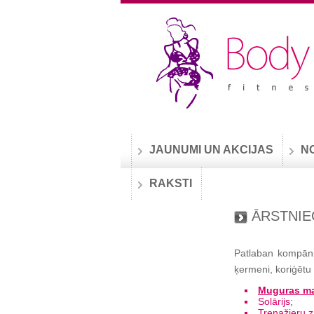
JAUNUMI UN AKCIJAS
N
RAKSTI
ĀRSTNIE
Patlaban kompānij
ķermeni, koriģētu 
Muguras m
Solārijs;
Trenažieru z