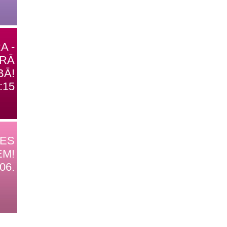
A -
TRĀ
BĀ!
:15
DES
EM!
06.