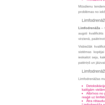
Mūsdienu tendenc
problēmas no iekš
Limfodrenāž
Limfodrenāža
– t
augsti kvalificēt
virzienā, paātrino
Visbiežāk kvalif
sistēmas kopēja
ieskaitot seju, k
patēriņš un jāizva
Limfodrenāž
Limfodrenāžas ma
Detoksikācij
kaitīgām vielām
Atbrīvos no 
reaģē uz limfāt
Ātra rētaudu
Limfodrenāža p