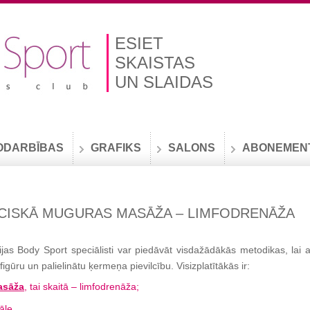
ESIET
SKAISTAS
UN SLAIDAS
ODARBĪBAS
GRAFIKS
SALONS
ABONEMEN
CISKĀ MUGURAS MASĀŽA – LIMFODRENĀŽA
as Body Sport speciālisti var piedāvāt visdažādākās metodikas, lai a
figūru un palielinātu ķermeņa pievilcību. Visizplatītākās ir:
asāža
, tai skaitā – limfodrenāža;
āle.