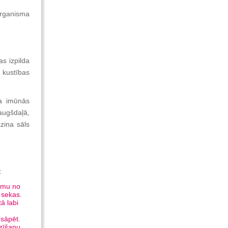
organisma
as izpilda
 kustības
ta imūnās
augšdaļā,
zina sāls
:
ismu no
 sekas.
ā labi
 sāpēt.
zīšanu.