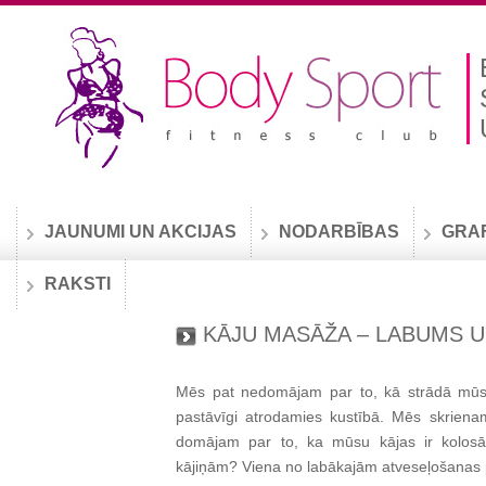
JAUNUMI UN AKCIJAS
NODARBĪBAS
GRA
RAKSTI
KĀJU MASĀŽA – LABUMS 
Mēs pat nedomājam par to, kā strādā mūs
pastāvīgi atrodamies kustībā. Mēs skrienam
domājam par to, ka mūsu kājas ir kolosāli
kājiņām? Viena no labākajām atveseļošanas