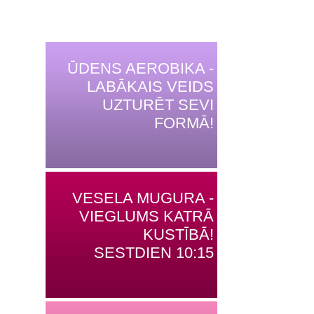
ŪDENS AEROBIKA -
LABĀKAIS VEIDS
UZTURĒT SEVI
FORMĀ!
VESELA MUGURA -
VIEGLUMS KATRĀ
KUSTĪBĀ!
SESTDIEN 10:15