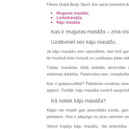
Fitnes klubā Body Sport Jūs varat izmantot d
Muguras masāža;
Limfodrenāža;
Kāju masāža.
Kas ir muguras masāža – zina vis
Uzdāviniet sev kāju masāžu.
Ja kāju masāžu veic speciālists, tad viņš g
lai muskuļi būtu tonusā un uzlabojas ādas stā
Tādas masāžas laikā atdalās atmirušās āda
sistēmas darbība. Pateicoties tam, metabolism
Kas ir galarezultātā? Palielinās muskuļu el
apjomi. Turklāt, kāju masāža novērš saspri
Kā notiek kāju masāža?
Kājas var masēt gan atsevišķās zonās, gan 
pirkstiem. Viss ir atkarīgs no Jūsu vēlmēm un 
Veicot kopējo kāju masāžu, tās iedarbība 