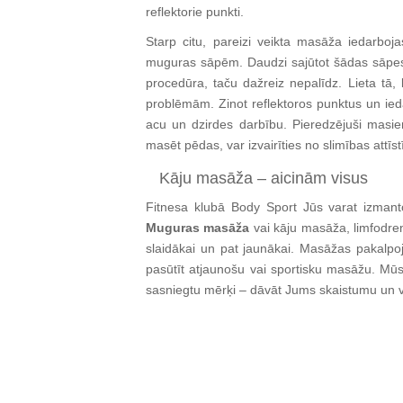
reflektorie punkti.
Starp citu, pareizi veikta masāža iedarboj
muguras sāpēm. Daudzi sajūtot šādas sāpes 
procedūra, taču dažreiz nepalīdz. Lieta tā,
problēmām. Zinot reflektoros punktus un ied
acu un dzirdes darbību. Pieredzējuši masie
masēt pēdas, var izvairīties no slimības attīst
Kāju masāža – aicinām visus
Fitnesa klubā Body Sport Jūs varat izmant
Muguras masāža
vai kāju masāža, limfodrenā
slaidākai un pat jaunākai. Masāžas pakalpo
pasūtīt atjaunošu vai sportisku masāžu. Mūs
sasniegtu mērķi – dāvāt Jums skaistumu un v