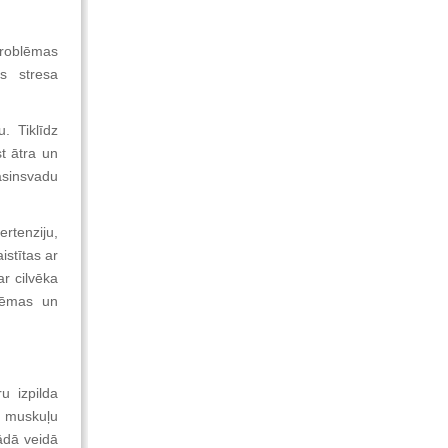
problēmas
ās stresa
. Tiklīdz
st ātra un
asinsvadu
rtenziju,
istītas ar
ar cilvēka
blēmas un
u izpilda
no muskuļu
ādā veidā