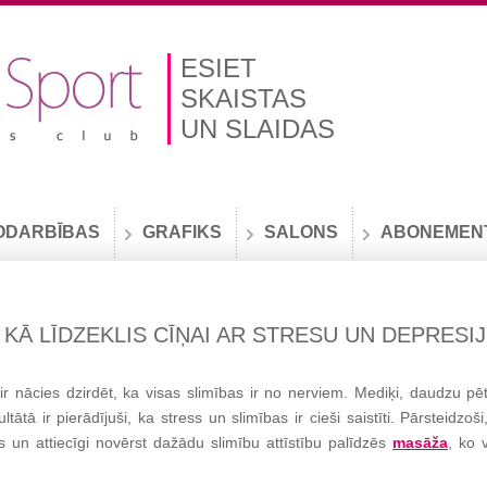
ESIET
SKAISTAS
UN SLAIDAS
ODARBĪBAS
GRAFIKS
SALONS
ABONEMEN
 KĀ LĪDZEKLIS CĪŅAI AR STRESU UN DEPRESI
ir nācies dzirdēt, ka visas slimības ir no nerviem. Mediķi, daudzu pē
tātā ir pierādījuši, ka stress un slimības ir cieši saistīti. Pārsteidzoši,
s un attiecīgi novērst dažādu slimību attīstību palīdzēs
masāža
, ko 