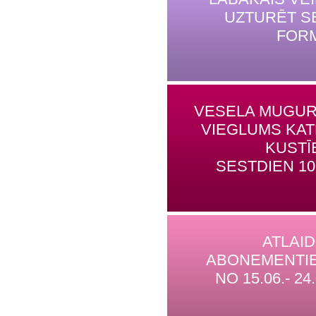
UZTURĒT S
FOR
VESELA MUGUR
VIEGLUMS KA
KUSTĪ
SESTDIEN 10
ATLAI
ABONEMENTI
NO 15.06.- 24.