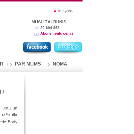
По-русски
MŪSU TĀLRUNIS
29-694-853
Abonementu cenas
TI
PAR MUMS
NOMA
JU
tījumu un
 taču tikt
veic Body