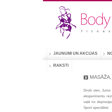
JAUNUMI UN AKCIJAS
N
RAKSTI
MASĀŽA,
Droši vien, Jums 
eksperimentu rezul
vaļā no depresija
Sport speciālisti.