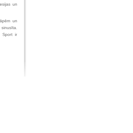
esijas un
 sāpēm un
 sinusīta.
 Sport ir