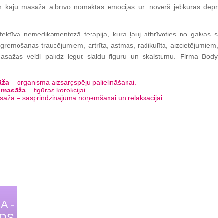
n kāju masāža atbrīvo nomāktās emocijas un novērš jebkuras depr
.
fektīva nemedikamentozā terapija, kura ļauj atbrīvoties no galvas
 gremošanas traucējumiem, artrīta, astmas, radikulīta, aizcietējumiem,
sāžas veidi palīdz iegūt slaidu figūru un skaistumu. Firmā Body
āža
– organisma aizsargspēju palielināšanai.
a masāža
– figūras korekcijai.
āža – sasprindzinājuma noņemšanai un relaksācijai.
A -
IDS