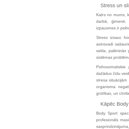
Stress un sl
Katrs no mums, ka
darbā, ģimenē, 
izpausmes ir psih
Stress izsauc ho
asinsvadi sašaurin
sekla, palēninās
sistēmas problēm
Psihosomatiskie 
dažādus čūlu veid
stresa situācijām
organisma negatī
grūtības, un cīnīt
Kāpēc Body
Body Sport speci
profesionāls masie
sasprindzinājuma,