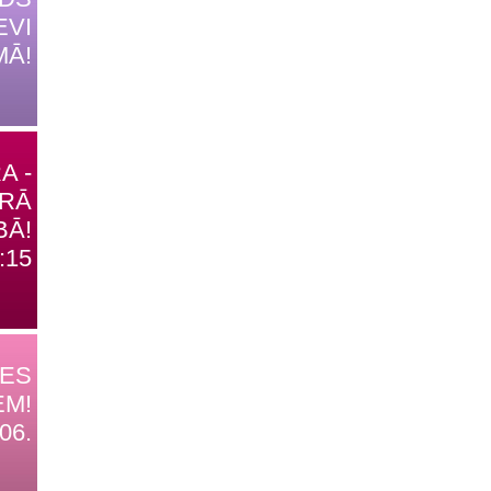
EVI
MĀ!
A -
TRĀ
BĀ!
:15
DES
EM!
06.