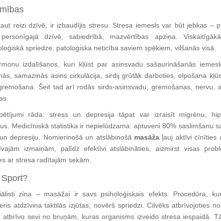
imības
ut reizi dzīvē, ir izbaudījis stresu. Stresa iemesls var būt jebkas – 
personīgajā dzīvē, sabiedrībā, mazvērtības apziņa. Viskaitīgāk
oloģiskā spriedze, patoloģiska neticība saviem spēkiem, vilšanās visā.
rmonu izdalīšanos, kuri kļūst par asinsvadu sašaurināšanās iemeslu
ās, samazinās asins cirkulācija, sirdij grūtāk darboties, elpošana kļū
 gremošana. Šeit tad arī rodās sirds-asinsvadu, gremošanas, nervu, 
as.
pētījumi rāda: stress un depresija tāpat var izraisīt migrēnu, hipe
us. Medicīniskā statistika ir nepielūdzama: aptuveni 80% saslimšanu sa
 un depresiju. Nomierinošā un atslābinošā
masāža
ļauj aktīvi cīnīties 
vajām izmaiņām, palīdz efektīvi atslābināties, aizmirst visas pro
ies ar stresa radītajām sekām.
 Sport?
ālisti zina – masāžai ir savs psiholoģiskais efekts. Procedūra, kur
ris atdzīvina taktilās izjūtas, novērš spriedzi. Cilvēks atbrīvojoties 
 atbrīvo sevi no bruņām, kuras organisms izveido stresa iespaidā. T