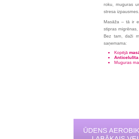
roku, muguras u
stresa izpausmes
Masāža – tā ir e
stipras migrēnas,
Bez tam, daži ma
saņemama:
Kopējā
mas
Anticelulīt
Muguras mas
ŪDENS AEROBIK
LABĀKAIS VE