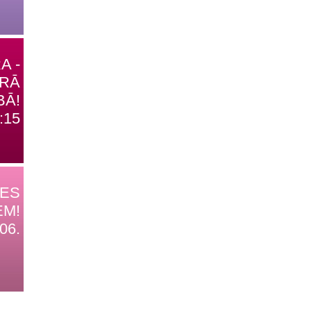
A -
TRĀ
BĀ!
:15
DES
EM!
06.