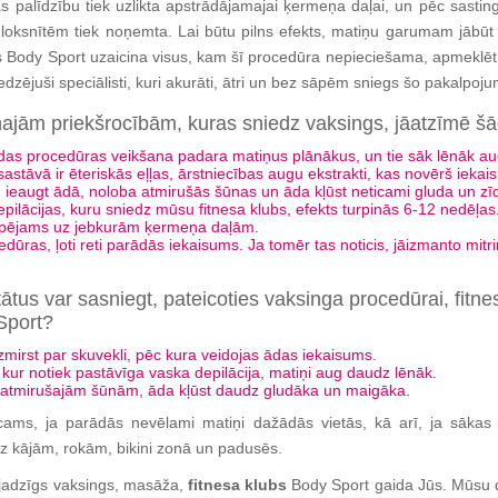
ņas palīdzību tiek uzlikta apstrādājamajai ķermeņa daļai, un pēc sasti
loksnītēm tiek noņemta. Lai būtu pilns efekts, matiņu garumam jābūt
 Body Sport uzaicina visus, kam šī procedūra nepieciešama, apmeklēt
zējuši speciālisti, kuri akurāti, ātri un bez sāpēm sniegs šo pakalpoj
najām priekšrocībām, kuras sniedz vaksings, jāatzīmē šā
as procedūras veikšana padara matiņus plānākus, un tie sāk lēnāk au
sastāvā ir ēteriskās eļļas, ārstniecības augu ekstrakti, kas novērš ieka
 ieaugt ādā, noloba atmirušās šūnas un āda kļūst neticami gluda un zī
pilācijas, kuru sniedz mūsu fitnesa klubs, efekts turpinās 6-12 nedēļas
spējams uz jebkurām ķermeņa daļām.
edūras, ļoti reti parādās iekaisums. Ja tomēr tas noticis, jāizmanto mitr
ātus var sasniegt, pateicoties vaksinga procedūrai, fitne
Sport?
aizmirst par skuvekli, pēc kura veidojas ādas iekaisums.
, kur notiek pastāvīga vaska depilācija, matiņi aug daudz lēnāk.
o atmirušajām šūnām, āda kļūst daudz gludāka un maigāka.
icams, ja parādās nevēlami matiņi dažādās vietās, kā arī, ja sākas 
 kājām, rokām, bikini zonā un padusēs.
ajadzīgs vaksings, masāža,
fitnesa klubs
Body Sport gaida Jūs. Mūsu d