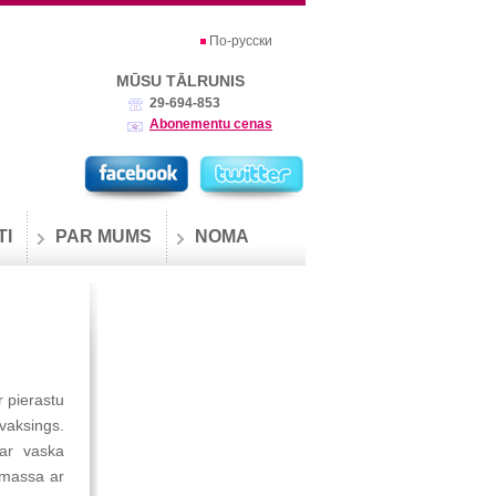
По-русски
MŪSU TĀLRUNIS
29-694-853
Abonementu cenas
TI
PAR MUMS
NOMA
r pierastu
 vaksings.
ar vaska
 massa ar