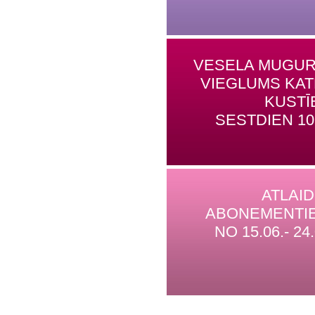
VESELA MUGUR
VIEGLUMS KA
KUSTĪ
SESTDIEN 10
ATLAI
ABONEMENTI
NO 15.06.- 24.