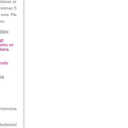
ngšanas ar
 vismaz 5
 mūs. Pie
umu.
das:
gt.
isumu un
daina.
.
inošs
sa
intensīva
arbinieki