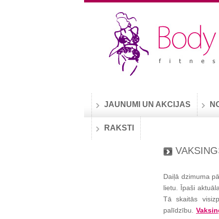
JAUNUMI UN AKCIJAS
N
RAKSTI
VAKSING
Daiļā dzimuma pārs
lietu. Īpaši aktuā
Tā skaitās visi
palīdzību.
Vaksin