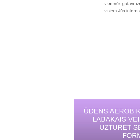
vienmēr gatavi iz
visiem Jūs intere
ŪDENS AEROBIK
LABĀKAIS VE
UZTURĒT S
FOR