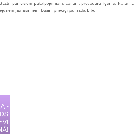
stāstīt par visiem pakalpojumiem, cenām, procedūru ilgumu, kā arī at
sējošiem jautājumiem. Būsim priecīgi par sadarbību.
A -
IDS
EVI
MĀ!