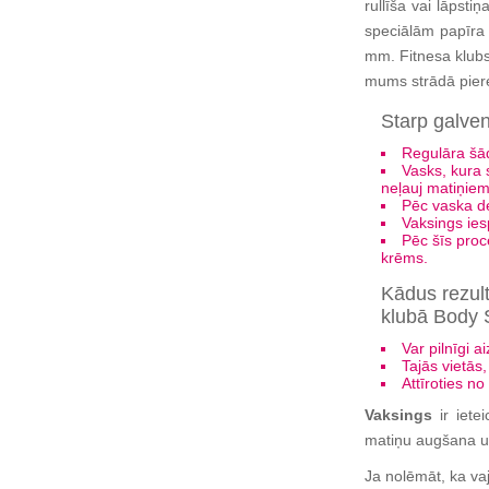
rullīša vai lāpsti
speciālām papīra 
mm. Fitnesa klubs
mums strādā piered
Starp galve
Regulāra šād
Vasks, kura 
neļauj matiņiem
Pēc vaska de
Vaksings ie
Pēc šīs proc
krēms.
Kādus rezult
klubā Body 
Var pilnīgi 
Tajās vietās
Attīroties n
Vaksings
ir iete
matiņu augšana uz
Ja nolēmāt, ka v