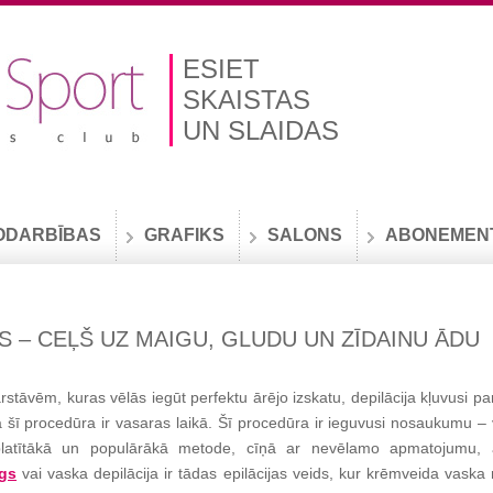
ESIET
SKAISTAS
UN SLAIDAS
ODARBĪBAS
GRAFIKS
SALONS
ABONEMEN
S – CEĻŠ UZ MAIGU, GLUDU UN ZĪDAINU ĀDU
tāvēm, kuras vēlās iegūt perfektu ārējo izskatu, depilācija kļuvusi pa
la šī procedūra ir vasaras laikā. Šī procedūra ir ieguvusi nosaukumu –
zplatītākā un populārākā metode, cīņā ar nevēlamo apmatojumu, 
gs
vai vaska depilācija ir tādas epilācijas veids, kur krēmveida vaska