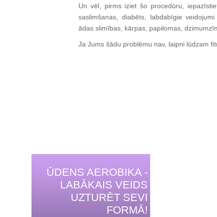
Un vēl, pirms iziet šo procedūru, iepazīsti
saslimšanas, diabēts, labdabīgie veidojum
ādas slimības, kārpas, papilomas, dzimumzīme
Ja Jums šādu problēmu nav, laipni lūdzam fi
ŪDENS AEROBIKA -
LABĀKAIS VEIDS
UZTURĒT SEVI
FORMĀ!