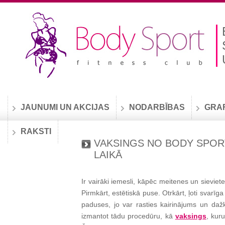
JAUNUMI UN AKCIJAS
NODARBĪBAS
GRA
RAKSTI
VAKSINGS NO BODY SPORT
LAIKĀ
Ir vairāki iemesli, kāpēc meitenes un sievi
Pirmkārt, estētiskā puse. Otrkārt, ļoti svarīga
paduses, jo var rasties kairinājums un da
izmantot tādu procedūru, kā
vaksings
, kur