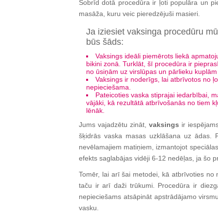
Šobrīd dotā procedūra ir ļoti populāra un 
masāža, kuru veic pieredzējuši masieri.
Ja iziesiet vaksinga procedūru mū
būs šāds:
Vaksings ideāli piemērots liekā apmat
bikini zonā. Turklāt, šī procedūra ir piepra
no ūsiņām uz virslūpas un pārlieku kuplām
Vaksings ir noderīgs, lai atbrīvotos no 
nepieciešama.
Pateicoties vaska stiprajai iedarbībai, m
vājāki, kā rezultātā atbrīvošanās no tiem k
lēnāk.
Jums vajadzētu zināt,
vaksings
ir iespējam
šķidrās vaska masas uzklāšana uz ādas. P
nevēlamajiem matiņiem, izmantojot speciālas
efekts saglabājas vidēji 6-12 nedēļas, ja šo
Tomēr, lai arī šai metodei, kā atbrīvoties n
taču ir arī daži trūkumi. Procedūra ir diez
nepieciešams atsāpināt apstrādājamo virsmu. T
vasku.