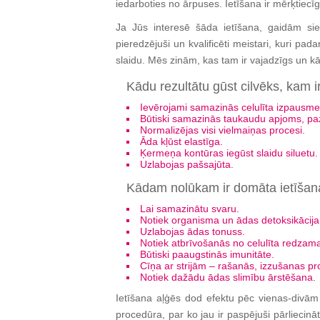
iedarboties no ārpuses. Ietīšana ir mērķtiecī
Ja Jūs interesē šāda ietīšana, gaidām si
pieredzējuši un kvalificēti meistari, kuri pa
slaidu. Mēs zinām, kas tam ir vajadzīgs un kā
Kādu rezultātu gūst cilvēks, kam i
Ievērojami samazinās celulīta izpausme
Būtiski samazinās taukaudu apjoms, pazū
Normalizējas visi vielmaiņas procesi.
Āda kļūst elastīga.
Ķermeņa kontūras iegūst slaidu siluetu.
Uzlabojas pašsajūta.
Kādam nolūkam ir domāta ietīšana
Lai samazinātu svaru.
Notiek organisma un ādas detoksikācija
Uzlabojas ādas tonuss.
Notiek atbrīvošanās no celulīta redza
Būtiski paaugstinās imunitāte.
Cīņa ar strijām – rašanās, izzušanas pro
Notiek dažādu ādas slimību ārstēšana.
Ietīšana aļģēs dod efektu pēc vienas-divām
procedūra, par ko jau ir paspējuši pārliecinā