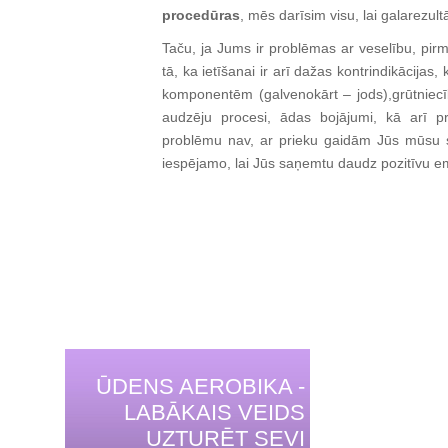
procedūras
, mēs darīsim visu, lai galarezult
Taču, ja Jums ir problēmas ar veselību, pirm
tā, ka ietīšanai ir arī dažas kontrindikācijas
komponentēm (galvenokārt – jods),grūtniecī
audzēju procesi, ādas bojājumi, kā arī p
problēmu nav, ar prieku gaidām Jūs mūsu s
iespējamo, lai Jūs saņemtu daudz pozitīvu em
ŪDENS AEROBIKA -
LABĀKAIS VEIDS
UZTURĒT SEVI