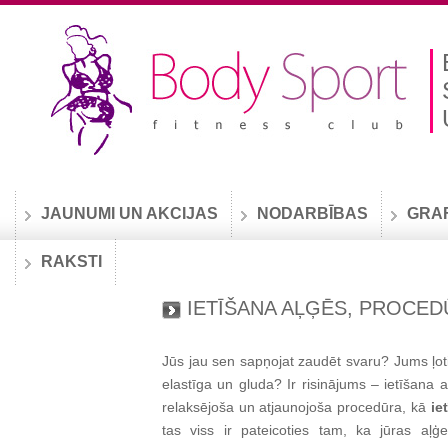
JAUNUMI UN AKCIJAS
NODARBĪBAS
GRA
RAKSTI
IETĪŠANA AĻĢĒS, PROCED
Jūs jau sen sapņojat zaudēt svaru? Jums ļoti 
elastīga un gluda? Ir risinājums – ietīšana 
relaksējoša un atjaunojoša procedūra, kā
ie
tas viss ir pateicoties tam, ka jūras aļģ