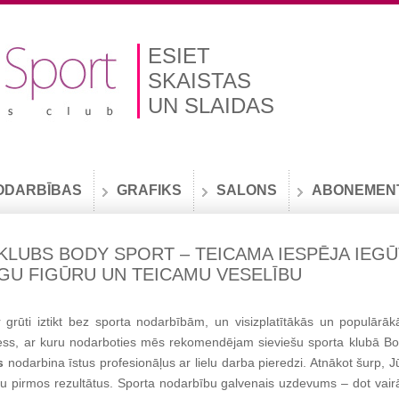
ESIET
SKAISTAS
UN SLAIDAS
ODARBĪBAS
GRAFIKS
SALONS
ABONEMEN
KLUBS BODY SPORT – TEICAMA IESPĒJA IEGŪ
ĪGU FIGŪRU UN TEICAMU VESELĪBU
grūti iztikt bez sporta nodarbībām, un visizplatītākās un populārāk
ness, ar kuru nodarboties mēs rekomendējam sieviešu sporta klubā Bo
s
nodarbina īstus profesionāļus ar lielu darba pieredzi. Atnākot šurp, Jūs
iņu pirmos rezultātus. Sporta nodarbību galvenais uzdevums – dot vair