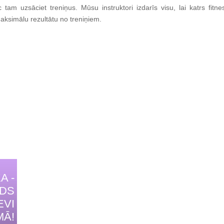
c tam uzsāciet treniņus. Mūsu instruktori izdarīs visu, lai katrs fitn
aksimālu rezultātu no treniņiem.
A -
IDS
EVI
MĀ!