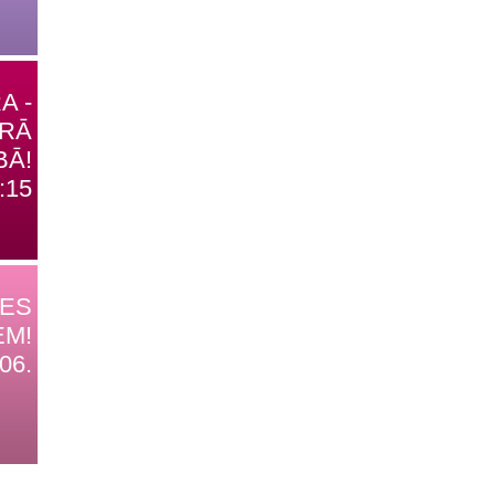
A -
TRĀ
BĀ!
:15
DES
EM!
06.