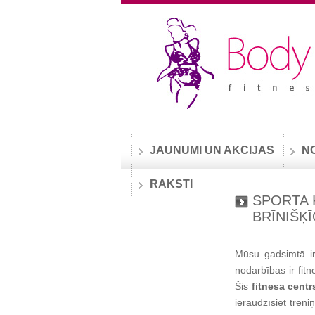
JAUNUMI UN AKCIJAS
N
RAKSTI
SPORTA 
BRĪNIŠĶ
Mūsu gadsimtā ir 
nodarbības ir fit
Šis
fitnesa centr
ieraudzīsiet tren