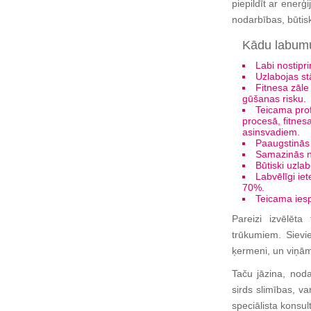
piepildīt ar enerģ
nodarbības, būtis
Kādu labumu
Labi nostipr
Uzlabojas stā
Fitnesa zāle
gūšanas risku.
Teicama prof
procesā, fitnes
asinsvadiem.
Paaugstinās 
Samazinās ne
Būtiski uzla
Labvēlīgi ie
70%.
Teicama iesp
Pareizi izvēlēta
trūkumiem. Sievie
ķermeni, un viņām
Taču jāzina, noda
sirds slimības, va
speciālista konsul