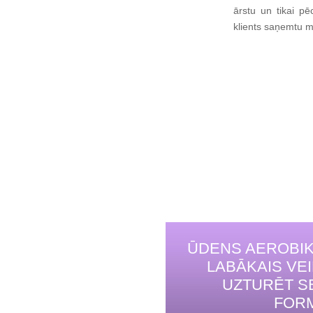
ārstu un tikai pē
klients saņemtu m
ŪDENS AEROBIK
LABĀKAIS VE
UZTURĒT S
FOR