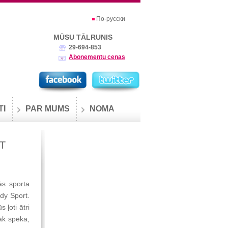
По-русски
MŪSU TĀLRUNIS
29-694-853
Abonementu cenas
TI
PAR MUMS
NOMA
T
ās sporta
dy Sport.
 ļoti ātri
āk spēka,