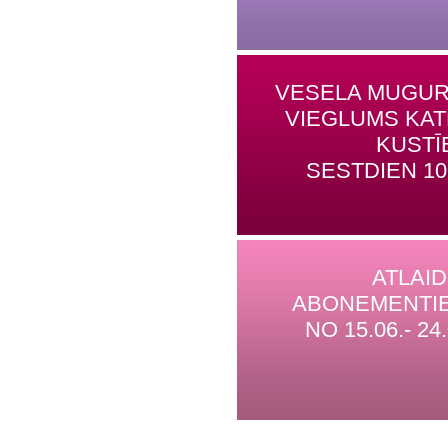
VESELA MUGUR
VIEGLUMS KA
KUSTĪ
SESTDIEN 10
ATLAI
ABONEMENTI
NO 15.06.- 24.