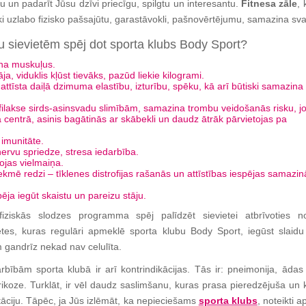
iju un padarīt Jūsu dzīvi priecīgu, spilgtu un interesantu.
Fitnesa zāle
, 
ki uzlabo fizisko pašsajūtu, garastāvokli, pašnovērtējumu, samazina sva
 sievietēm spēj dot sporta klubs Body Sport?
ina muskuļus.
ja, viduklis kļūst tievāks, pazūd liekie kilogrami.
 attīsta daiļā dzimuma elastību, izturību, spēku, kā arī būtiski samazin
ilakse sirds-asinsvadu slimībām, samazina trombu veidošanās risku, jo
a centrā, asinis bagātinās ar skābekli un daudz ātrāk pārvietojas pa
imunitāte.
rvu spriedze, stresa iedarbība.
bojas vielmaiņa.
tekmē redzi – tīklenes distrofijas rašanās un attīstības iespējas samazin
ēja iegūt skaistu un pareizu stāju.
 fiziskās slodzes programma spēj palīdzēt sievietei atbrīvoties n
tes, kuras regulāri apmeklē sporta klubu Body Sport, iegūst slaidu 
 gandrīz nekad nav celulīta.
rbībām sporta klubā ir arī kontrindikācijas. Tās ir: pneimonija, ādas 
rikoze. Turklāt, ir vēl daudz saslimšanu, kuras prasa pieredzējuša un k
tāciju. Tāpēc, ja Jūs izlēmāt, ka nepieciešams
sporta klubs
, noteikti a