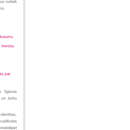
kur notiek
ru.
a traumu
 treniņu
ās par
o figūras
un tvirtu
slimības,
valificēta
pmeklējiet