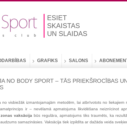
ESIET
SKAISTAS
UN SLAIDAS
ODARBĪBAS
GRAFIKS
SALONS
ABONEMEN
JA NO BODY SPORT – TĀS PRIEKŠROCĪBAS U
AS
a no visbiežāk izmantojamajām metodēm, lai atbrīvotots no liekajiem 
amatprincips ir – nevēlamā apmatojuma likvidēšana neiznīcinot a
i zonas vaksācija
būs regulāra, apmatojums tiks traumēts, ka rezultā
 daudzums samazināsies. Vaksācija tiek izpildīta ar dažāda veida sveķi