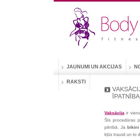
JAUNUMI UN AKCIJAS
N
RAKSTI
VAKSĀCI
ĪPATNĪB
Vaksācija
ir vien
Šīs procedūras p
pilnībā. Ja
bikin
kļūs trausli un to