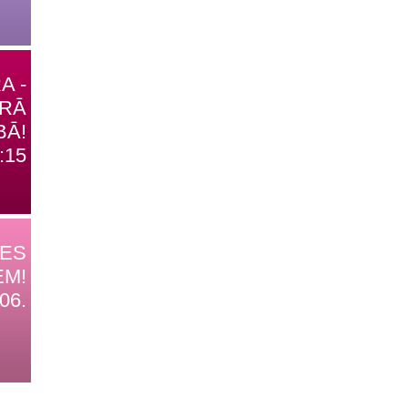
A -
TRĀ
BĀ!
:15
DES
EM!
06.