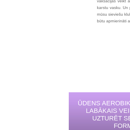
vaksācijas veikt a
karstu vasku. Un 
mūsu sieviešu klub
būtu apmierināti 
ŪDENS AEROBIK
LABĀKAIS VE
UZTURĒT S
FOR