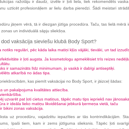
kcijas ražotāju ir daudz, izvēle ir ļoti liela, tiek rekomendēts vaska
nu uzticēt profesionāļiem ar lielu darba pieredzi. Šādi meistari strād
edūru jāņem vērā, tā ir diezgan jūtīga procedūra. Taču, tas lielā mērā i
zonas un individuālā sāpju sliekšņa.
 dod vaksācija sieviešu klubā Body Sport?
notiks regulāri, pēc kāda laika matiņi kļūs vājāki, tievāki, un tad izzudī
ektivitāte ir ļoti augsta. Ja kosmetologu apmeklēsiet trīs reizes nedēļā, 
ultātu.
sks ir samazināts līdz minimumam, jo vaskā ir dabīgi antiseptiķi.
vēlēts atkarībā no ādas tipa.
riekšrocībām, kas piemīt vaksācijai no Body Sport, ir jāizceļ šādas:
as un pakalpojuma kvalitātes attiecība.
 vienkāršība.
ēj uzvarēt pat ļoti cietus matiņus, tāpēc matu tips iepriekš nav jānosaka
ra ir ideāla lieko matiņu likvidēšanai jebkurā ķermeņa vietā, taču
ir bikini zonas vaksācija.
ksta uz procedūru, vajadzētu iepazīties ar tās kontrindikācijām. Sta
ums, īpaši tiem, kam ir zems jūtīguma slieksnis. Tāpēc ļoti svarīgi