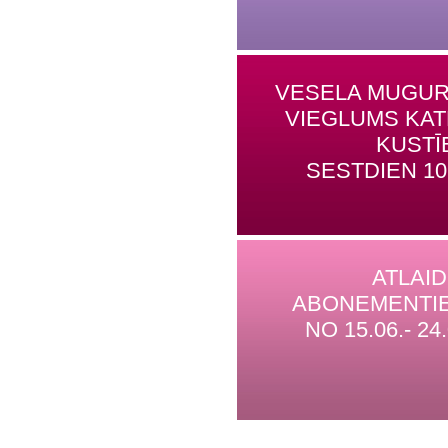
VESELA MUGUR
VIEGLUMS KA
KUSTĪ
SESTDIEN 10
ATLAI
ABONEMENTI
NO 15.06.- 24.