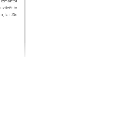
t izmantot
uzticēt to
o, lai Jūs