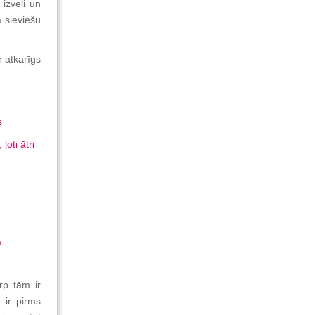
 izvēli un
ā sieviešu
r atkarīgs
s
ļoti ātri
.
rp tām ir
 ir pirms