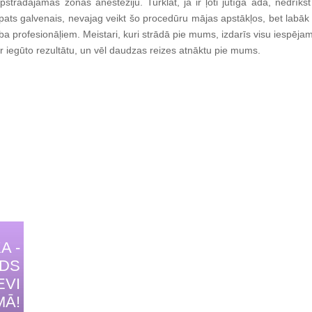
pstrādājamās zonas anestēziju. Turklāt, ja ir ļoti jūtīga āda, nedrīks
pats galvenais, nevajag veikt šo procedūru mājas apstākļos, bet labāk 
a profesionāļiem. Meistari, kuri strādā pie mums, izdarīs visu iespējam
ar iegūto rezultātu, un vēl daudzas reizes atnāktu pie mums.
A -
IDS
EVI
MĀ!