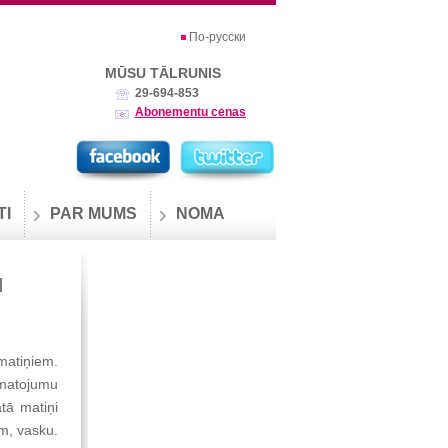
По-русски
MŪSU TĀLRUNIS
29-694-853
Abonementu cenas
TI
PAR MUMS
NOMA
N
matiņiem.
pmatojumu
tā matiņi
em, vasku.