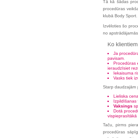
Tā kā šādas produ
procedūras veikša
klubā Body Sport.
Izvēloties šo proc
no apstrādājamās 
Ko klientiem
Ja procedūra 
pavisam.
Procedūras ef
ieraudzīsiet rez
Iekaisuma ri
Vasks tiek iz
Starp daudzajām p
Lieliska cen
Izpildīšanas
Vaksings
sp
Dotā procedū
vispieprasītākā 
Taču, pirms piera
procedūras sāpīg