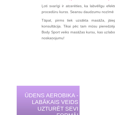
Ļoti svarīgi ir atcerēties, ka labvēlīgu efek
procedūru kurss. Seansu daudzumu nozīmē spe
Tāpat, pirms tiek uzsākta masāža, jāiepa
konsultācija. Tikai pēc tam mūsu pieredzējuš
Body Sport veiks masāžas kursu, kas uzlabo
noskaņojumu!
ŪDENS AEROBIKA -
LABĀKAIS VEIDS
UZTURĒT SEVI