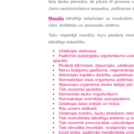
liela darba pieredze, tie pārzin šī procesa 
Jums neaizmirstamus iespaidus, patīkamas s
Masāža
labvēlīgi iedarbojas uz muskuļiem
slāni, limfātisko un asinsvadu sistēmu.
Taču vispārējā masāža, kuru piedāvā sievi
labvēlīgo iedarbību:
Uzlabojas vielmaiņa.
Paātrinās patoloģisku izgulsnējumu uzs
aparāts.
Muskuļi atbrīvojas, atjaunojas, uzlaboja
Nervu bojājumu gadījumā, reģenerācijas
Aktivizējas kapilāru darbība, paplašinas 
Normalizējas visas organisma sistēmas u
Atjaunojas organisma darba spējas pē
Tiek noņemta spriedze.
Samazinās tauku nogulsnējumi.
Normalizējas arteriālais asinspiediens.
Uzlabojas ādas izskats un krāsa.
Āda uzņem skābekli.
Uzlabojas sviedru, tauku dziedzeru sekrē
Tiek nodrošināta labvēlīga ietekme uz b
Tiek noņemts emocionālais uzbudinājum
Tiek stimulēta imunitāte, nostiprinās v
Izzūd tūska, paātrinās metaboliskie proc