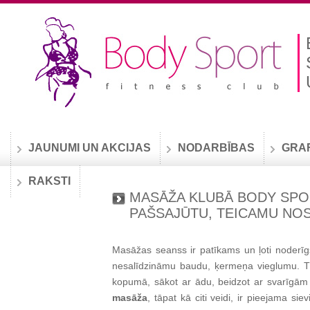
JAUNUMI UN AKCIJAS
NODARBĪBAS
GRA
RAKSTI
MASĀŽA KLUBĀ BODY SPO
PAŠSAJŪTU, TEICAMU N
Masāžas seanss ir patīkams un ļoti noderī
nesalīdzināmu baudu, ķermeņa vieglumu. T
kopumā, sākot ar ādu, beidzot ar svarīgām
masāža
, tāpat kā citi veidi, ir pieejama si