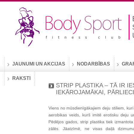
JAUNUMI UN AKCIJAS
NODARBĪBAS
GRA
RAKSTI
STRIP PLASTIKA – TĀ IR I
IEKĀROJAMĀKAI, PĀRLIEC
Viens no mūsdienīgākajiem deju stiliem, kuri šo
aerobikas veids, kurš imitē erotisku deju un
Pēdējos gados, strip plastika tiek izmantota
zālēs. Jāatzīmē, ne visas daiļā dzimuma 