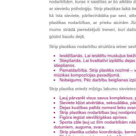
nodarbībām, kuras ir saistītas ar šo atklāto d
ar sieviešu psiholoģiju. Strip plastikas laikā t
kā īsta sieviete, pārliecinātāka par sevi, at
plastikas nodarbības, ar prieku aicinām 
mums strādā pieredzējuši treneri, kuri dalī
gūstot baudu dejā.
Strip plastikas nodarbību struktūra ietver sev
Iesildīšanās. Lai iesildītu muskuļus bi
Stiepšanās. Lai kvalitatīvi izpildītu deja
stiepšanos.
Pamatdarbība. Strip plastika nozīmē – vis
mūzikas kompozīcijas pavadījumā.
Nobeigums. Pēc darbību beigšanas izpil
Strip plastika sniedz milzīgu labumu sieviet
Ļauj pārvarēt visus savus kompleksus, pi
Sieviete kļūst atvērtāka, seksuālāka, pār
Dejas kustības palīdz nomest lieko svar
Strip plastikas nodarbības ļauj nostipri
Figūra iegūst sievišķīgākas aprises.
Sporta zāle ļauj uz šīm nodarbībām nākt
dotumiem, auguma, svara.
Strip plastika uzlabo koordināciju, ķerm