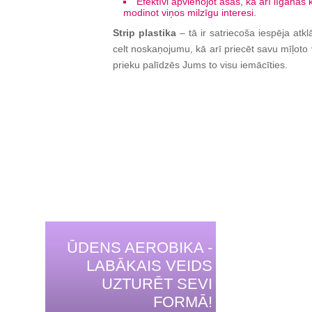
Efektīvi apvienojot asas, kā arī līganas
modinot viņos milzīgu interesi.
Strip plastika
– tā ir satriecoša iespēja atk
celt noskaņojumu, kā arī priecēt savu mīļoto v
prieku palīdzēs Jums to visu iemācīties.
ŪDENS AEROBIKA -
LABĀKAIS VEIDS
UZTURĒT SEVI
FORMĀ!