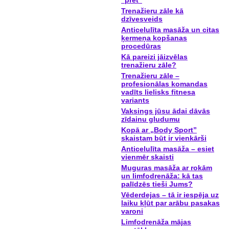
“pret”
Trenažieru zāle kā
dzīvesveids
Anticelulīta masāža un citas
ķermeņa kopšanas
procedūras
Kā pareizi jāizvēlas
trenažieru zāle?
Trenažieru zāle –
profesionālas komandas
vadīts lielisks fitnesa
variants
Vaksings jūsu ādai dāvās
zīdainu gludumu
Kopā ar „Body Sport”
skaistam būt ir vienkārši
Anticelulīta masāža – esiet
vienmēr skaisti
Muguras masāža ar rokām
un limfodrenāža: kā tas
palīdzēs tieši Jums?
Vēderdejas – tā ir iespēja uz
laiku kļūt par arābu pasakas
varoni
Limfodrenāža mājas