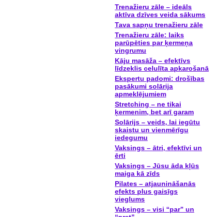
Trenažieru zāle – ideāls
aktīva dzīves veida sākums
Tava sapņu trenažieru zāle
Trenažieru zāle: laiks
parūpēties par ķermeņa
vingrumu
Kāju masāža – efektīvs
līdzeklis celulīta apkarošanā
Ekspertu padomi: drošības
pasākumi solārija
apmeklējumiem
Stretching – ne tikai
ķermenim, bet arī garam
Solārijs – veids, lai iegūtu
skaistu un vienmērīgu
iedegumu
Vaksings – ātri, efektīvi un
ērti
Vaksings – Jūsu āda kļūs
maiga kā zīds
Pilates – atjaunināšanās
efekts plus gaisīgs
vieglums
Vaksings – visi “par” un