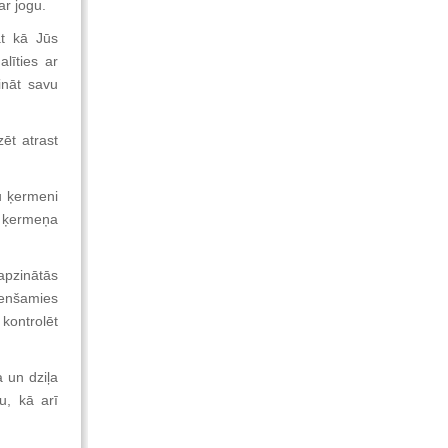
ar jogu.
at kā Jūs
līties ar
šināt savu
ēt atrast
u ķermeni
u ķermeņa
apzinātās
enšamies
kontrolēt
a un dziļa
u, kā arī