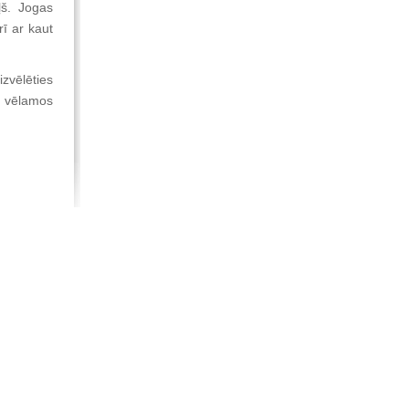
š.
Jogas
rī ar kaut
izvēlēties
 vēlamos