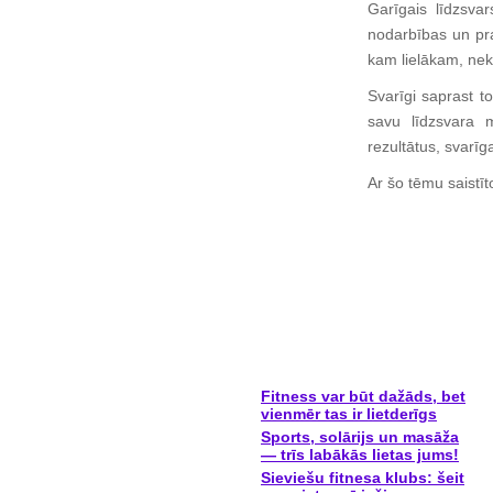
Garīgais līdzsva
nodarbības un pra
kam lielākam, nek
Svarīgi saprast to
savu līdzsvara 
rezultātus, svarīg
Ar šo tēmu saistīt
Fitness var būt dažāds, bet
vienmēr tas ir lietderīgs
Sports, solārijs un masāža
— trīs labākās lietas jums!
Sieviešu fitnesa klubs: šeit