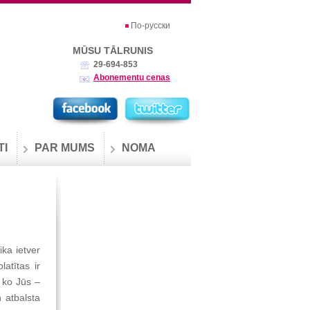
По-русски
MŪSU TĀLRUNIS
29-694-853
Abonementu cenas
TI
PAR MUMS
NOMA
ika ietver
latītas ir
 ko Jūs –
n atbalsta