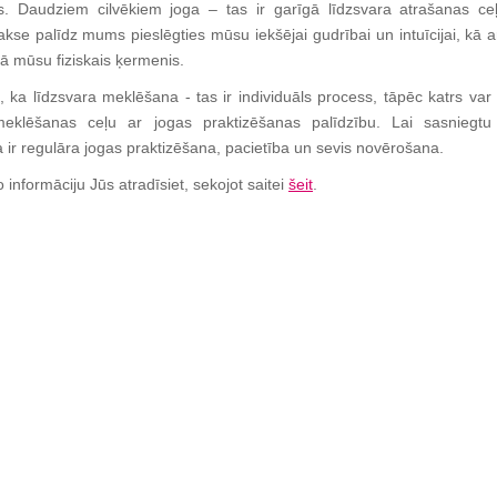
rs.
Daudziem cilvēkiem joga – tas ir garīgā līdzsvara atrašanas ceļ
kse palīdz mums pieslēgties mūsu iekšējai gudrībai un intuīcijai, kā a
ā mūsu fiziskais ķermenis.
, ka līdzsvara meklēšana - tas ir individuāls process, tāpēc katrs var 
meklēšanas ceļu ar jogas praktizēšanas palīdzību.
Lai sasniegtu
a ir regulāra jogas praktizēšana, pacietība un sevis novērošana.
o informāciju Jūs atradīsiet, sekojot saitei
šeit
.