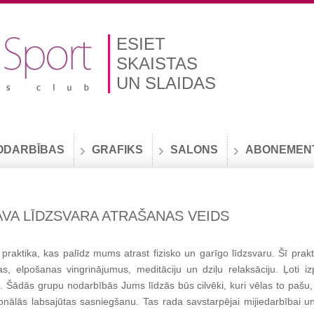
ESIET
SKAISTAS
UN SLAIDAS
ODARBĪBAS
GRAFIKS
SALONS
ABONEMEN
AVA LĪDZSVARA ATRAŠANAS VEIDS
 praktika, kas palīdz mums atrast fizisko un garīgo līdzsvaru.
Šī prakt
as, elpošanas vingrinājumus, meditāciju un dziļu relaksāciju.
Ļoti izp
.
Šādās grupu nodarbībās Jums līdzās būs cilvēki, kuri vēlas to pašu,
onālās labsajūtas sasniegšanu.
Tas rada savstarpējai mijiedarbībai u