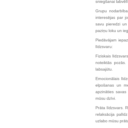
sniegšanai labvēlī
Grupu nodarbības
interesējas par j
savu pieredzi un 
paziņu loku un ie
Piedāvājam iepazī
līdzsvaru:
Fiziskais līdzsvars
noteiktās pozās.
labsajūtu.
Emocionālais līdz
elpošanas un me
apzināties savas 
mūsu dzīvi.
Prāta līdzsvars.
R
relaksācija palī
uzlabo mūsu prāta