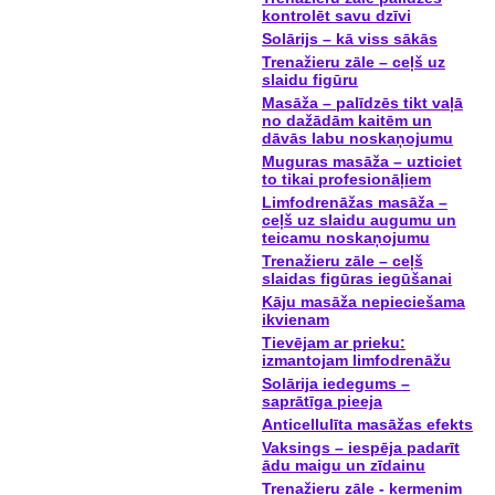
kontrolēt savu dzīvi
Solārijs – kā viss sākās
Trenažieru zāle – ceļš uz
slaidu figūru
Masāža – palīdzēs tikt vaļā
no dažādām kaitēm un
dāvās labu noskaņojumu
Muguras masāža – uzticiet
to tikai profesionāļiem
Limfodrenāžas masāža –
ceļš uz slaidu augumu un
teicamu noskaņojumu
Trenažieru zāle – ceļš
slaidas figūras iegūšanai
Kāju masāža nepieciešama
ikvienam
Tievējam ar prieku:
izmantojam limfodrenāžu
Solārija iedegums –
saprātīga pieeja
Anticellulīta masāžas efekts
Vaksings – iespēja padarīt
ādu maigu un zīdainu
Trenažieru zāle - ķermenim