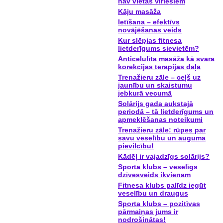
nav vietas vīriešiem
Kāju masāža
Ietīšana – efektīvs
novājēšanas veids
Kur slēpjas fitnesa
lietderīgums sievietēm?
Anticelulīta masāža kā svara
korekcijas terapijas daļa
Trenažieru zāle – ceļš uz
jaunību un skaistumu
jebkurā vecumā
Solārijs gada aukstajā
periodā – tā lietderīgums un
apmeklēšanas noteikumi
Trenažieru zāle: rūpes par
savu veselību un auguma
pievilcību!
Kādēļ ir vajadzīgs solārijs?
Sporta klubs – veselīgs
dzīvesveids ikvienam
Fitnesa klubs palīdz iegūt
veselību un draugus
Sporta klubs – pozitīvas
pārmaiņas jums ir
nodrošinātas!