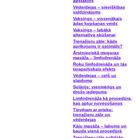
apstākļos
Vēderdejas – sievišķības
valdzinājums
Vaksings – vissenākais
ādas kopšanas veids
Vaksings – labākā
alternatīva skūšanai
Trenažieru zāle: kāds
aprīkojums ir optimāls?
Ārstnieciskā muguras
masāža – limfodrenāža
Roku limfodrenāža un tās
terapeitiskais efekts
Vēderdejas – ceļš uz
slaidumu
Solārijs: vienmērīgs un
drošs iedegums
Limfodrenāža kā procedūra,
kas aptur novecošanos
Tievējam ar prieku:
trenažieru zāle un
vēderdejas
Kāju masāža – labums un
bauda vienā procedūrā
Trenažieru zāle palīdzēs