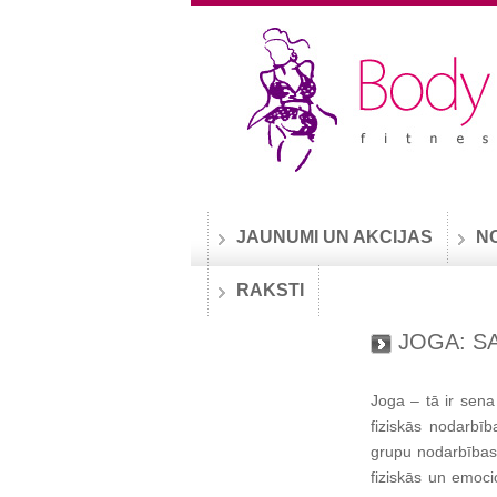
JAUNUMI UN AKCIJAS
N
RAKSTI
JOGA: S
Joga – tā ir sena
fiziskās nodarbīb
grupu nodarbības
fiziskās un emoci