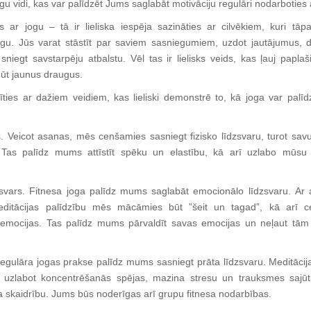
gu vidi, kas var palīdzēt Jums saglabāt motivāciju regulāri nodarboties 
 ar jogu – tā ir lieliska iespēja sazināties ar cilvēkiem, kuri tāp
ogu.
Jūs varat stāstīt par saviem sasniegumiem, uzdot jautājumus, da
sniegt savstarpēju atbalstu.
Vēl tas ir lielisks veids, kas ļauj papla
gūt jaunus draugus.
ties ar dažiem veidiem, kas lieliski demonstrē to, kā joga var palīdz
.
Veicot asanas, mēs cenšamies sasniegt fizisko līdzsvaru, turot sav
Tas palīdz mums attīstīt spēku un elastību, kā arī uzlabo mūs
svars.
Fitnesa joga palīdz mums saglabāt emocionālo līdzsvaru.
Ar 
ditācijas palīdzību mēs mācāmies būt ”šeit un tagad”, kā arī c
emocijas.
Tas palīdz mums pārvaldīt savas emocijas un neļaut tām 
egulāra jogas prakse palīdz mums sasniegt prāta līdzsvaru.
Meditācij
dz uzlabot koncentrēšanās spējas, mazina stresu un trauksmes sajūt
 skaidrību.
Jums būs noderīgas arī grupu fitnesa nodarbības.