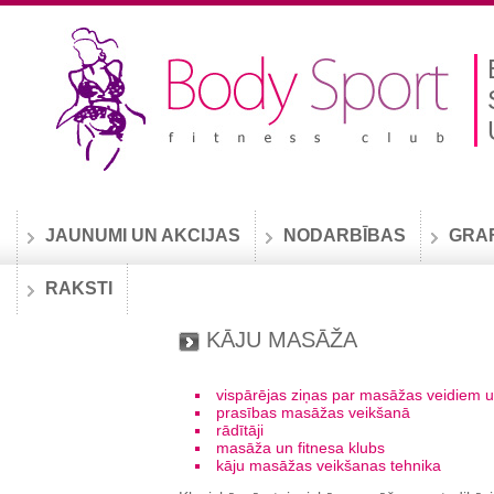
JAUNUMI UN AKCIJAS
NODARBĪBAS
GRA
RAKSTI
KĀJU MASĀŽA
vispārējas ziņas par masāžas veidiem
prasības masāžas veikšanā
rādītāji
masāža un fitnesa klubs
kāju masāžas veikšanas tehnika