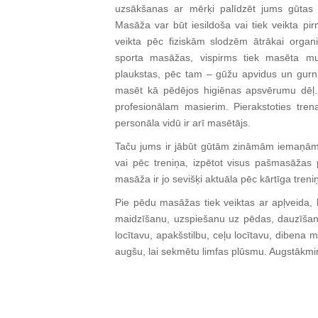
uzsākšanas ar mērķi palīdzēt jums gūtas t
Masāža var būt iesildoša vai tiek veikta pir
veikta pēc fiziskām slodzēm ātrākai organi
sporta masāžas, vispirms tiek masēta mug
plaukstas, pēc tam – gūžu apvidus un gurni,
masēt kā pēdējos higiēnas apsvērumu dēļ. F
profesionālam masierim. Pierakstoties tren
personāla vidū ir arī masētājs.
Taču jums ir jābūt gūtām zināmām iemaņām,
vai pēc treniņa, izpētot visus pašmasāžas 
masāža ir jo sevišķi aktuāla pēc kārtīga treni
Pie pēdu masāžas tiek veiktas ar apļveida, 
maidzīšanu, uzspiešanu uz pēdas, dauzīšanu
locītavu, apakšstilbu, ceļu locītavu, dibena
augšu, lai sekmētu limfas plūsmu. Augstākmi