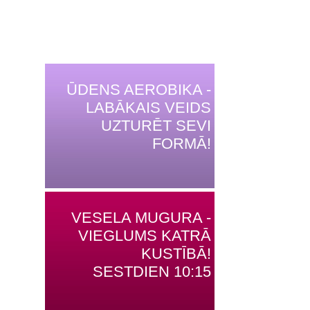
ŪDENS AEROBIKA -
LABĀKAIS VEIDS
UZTURĒT SEVI
FORMĀ!
VESELA MUGURA -
VIEGLUMS KATRĀ
KUSTĪBĀ!
SESTDIEN 10:15