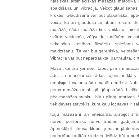
Klasiskās ārstnieciskās masāžas metodikā 
spaidīšana un vibrācija. Veicot glaudīšanas
krokas. Glaudīšana var būt plakaniska, aptv
veida, kā arī glaudoša ar abām rokām. Ber
masāžā, šāda masāža tiek veikta ar pirkst
svītras veidojoša, zāģveida kustībām. Veico
sekojošas kustības: fiksāciju, spiešanu
maidzīšanu. Tā var būt gareniska, veltnēša
Vibrācija var būt nepārtraukta, pārtraukta, ci
Masē tikai tīru ķermeni, tāpēc pirms masāžas i
ādu. Ja masējamais ādas rajons ir klāts 
emulsiju. Ievainotu ādu masēt nedrīkst. Nober
pirms masāžas ir obligāti jāapstrādā. Lielāk
pēc masāžas muskuļi būtu pilnīgi atbrīvoti. Šā
tiek dēvēts stāvoklis, kurā kāju locītavas ir sa
Kāju masāža ir arī ieteicama, ārstējot sir
nervu, perifērisko nervu traumu gadījum
Apmeklējot fitnesa klubu, jums ir jāatceras
nodarbību radītās slodzes. Mēdz būt ieprie