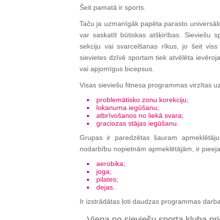
Šeit pamatā ir sports.
Taču ja uzmanīgāk papēta parasto universālo 
var saskatīt būtiskas atšķirības. Sieviešu 
sekciju vai svarcelšanas rīkus, jo šeit vi
sievietes dzīvē sportam tiek atvēlēta ievēroj
vai apjomīgus bicepsus.
Visas sieviešu fitnesa programmas virzītas uz
problemātisko zonu korekciju;
lokanuma iegūšanu;
atbrīvošanos no liekā svara;
graciozas stājas iegūšanu.
Grupas ir paredzētas šauram apmeklētāju 
nodarbību nopietnām apmeklētājām, ir piee
aerobika;
joga;
pilates;
dejas.
Ir izstrādātas ļoti daudzas programmas dar
Viena no sieviešu sporta kluba p