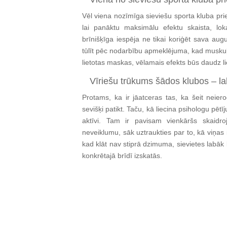
Vēl viena nozīmīga sieviešu sporta kluba pri
lai panāktu maksimālu efektu skaista, lo
brīnišķīga iespēja ne tikai koriģēt sava au
tūlīt pēc nodarbību apmeklējuma, kad muskuļi i
lietotas maskas, vēlamais efekts būs daudz li
Vīriešu trūkums šādos klubos – labi
Protams, ka ir jāatceras tas, ka šeit neier
sevišķi patikt. Taču, kā liecina psihologu pēt
aktīvi. Tam ir pavisam vienkāršs skaidro
neveiklumu, sāk uztraukties par to, kā viņas 
kad klāt nav stiprā dzimuma, sievietes labāk 
konkrētajā brīdī izskatās.