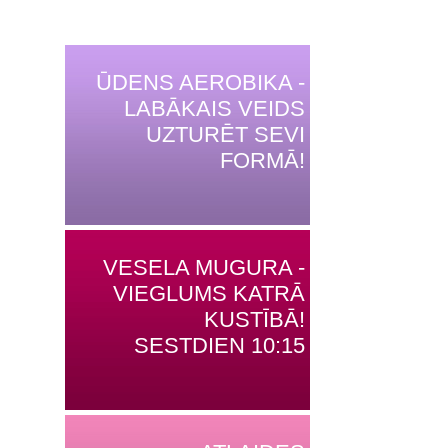
ŪDENS AEROBIKA -
LABĀKAIS VEIDS
UZTURĒT SEVI
FORMĀ!
VESELA MUGURA -
VIEGLUMS KATRĀ
KUSTĪBĀ!
SESTDIEN 10:15