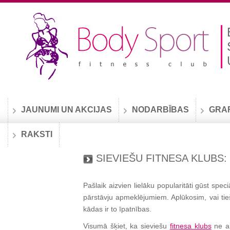
JAUNUMI UN AKCIJAS
NODARBĪBAS
GRA
RAKSTI
SIEVIEŠU FITNESA KLUBS: 
Pašlaik aizvien lielāku popularitāti gūst speciā
pārstāvju apmeklējumiem. Aplūkosim, vai tie
kādas ir to īpatnības.
Visumā šķiet, ka sieviešu
fitnesa klubs
ne ar