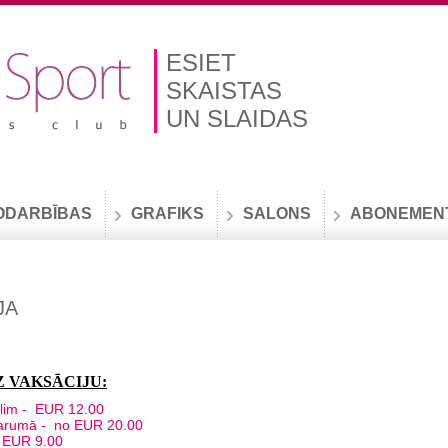
ESIET
SKAISTAS
UN SLAIDAS
ODARBĪBAS
GRAFIKS
SALONS
ABONEMEN
JA
 VAKSĀCIJU:
s līdz celim - EUR 12.00
isā garumā - no EUR 20.00
i (line) - EUR 9.00