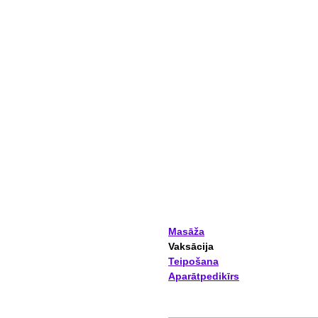
Masāža
Vaksācija
Teipošana
Aparātpedikīrs