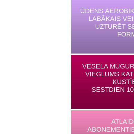
ŪDENS AEROBIK
LABĀKAIS VE
UZTURĒT S
FOR
VESELA MUGUR
VIEGLUMS KA
KUSTĪ
SESTDIEN 10
ATLAI
ABONEMENTI