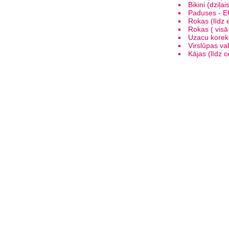
Bikini
Pad
Rokas 
Rokas 
Uzacu ko
Virslū
Kājas (līd