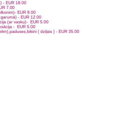
 (dziļais) - EUR 18.00
uses - EUR 7.00
(līdz elkonim)- EUR 8.00
( visā garumā) - EUR 12.00
rekcija (ar vasku)- EUR 5.00
pas vaksācija - EUR 5.00
z celim),paduses,bikini ( dziļais ) - EUR 35.00