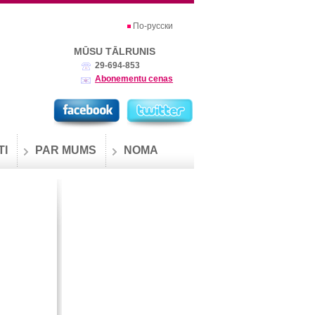
По-русски
MŪSU TĀLRUNIS
29-694-853
Abonementu cenas
TI
PAR MUMS
NOMA