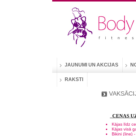
JAUNUMI UN AKCIJAS
N
RAKSTI
VAKSĀCI
CENAS UZ
Kāja
Kājas v
Bikin