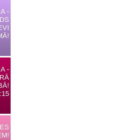
A -
IDS
EVI
MĀ!
A -
TRĀ
BĀ!
:15
DES
EM!