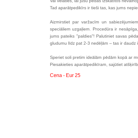
Vai vēlaties, lai jūsu pēdas izskatītos nevaino
Tad aparātpedikīrs ir tieši tas, kas jums nepi
Aizmirstiet par varžacīm un sabiezējumie
speciāliem uzgaļiem. Procedūra ir nesāpīga,
jums pateiks "paldies"! Palutiniet savas pēd
gludumu līdz pat 2-3 nedēļām – tas ir daudz i
Speriet soli pretim ideālām pēdām kopā ar 
Piesakieties aparātpedikīram, sajūtiet atšķir
Cena - Eur 25