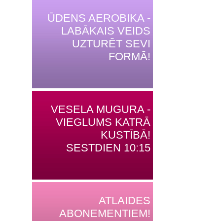
ŪDENS AEROBIKA -
LABĀKAIS VEIDS
UZTURĒT SEVI
FORMĀ!
VESELA MUGURA -
VIEGLUMS KATRĀ
KUSTĪBĀ!
SESTDIEN 10:15
ATLAIDES
ABONEMENTIEM!