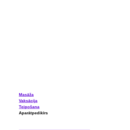
Masāža
Vaksācija
Teipošana
Aparātpedikīrs