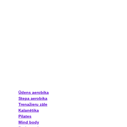
Ūdens aerobika
Stepa aerobika
Trenažieru zāle
Kalanētika
Pilates
Mind body