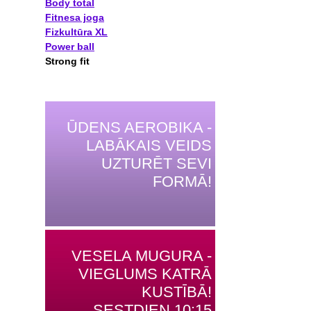
Body total
Fitnesa joga
Fizkultūra XL
Power ball
Strong fit
ŪDENS AEROBIKA -
LABĀKAIS VEIDS
UZTURĒT SEVI
FORMĀ!
VESELA MUGURA -
VIEGLUMS KATRĀ
KUSTĪBĀ!
SESTDIEN 10:15