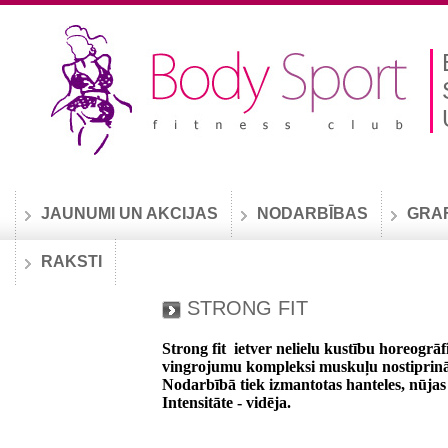
JAUNUMI UN AKCIJAS
NODARBĪBAS
GRA
RAKSTI
STRONG FIT
Strong fit ietver nelielu kustību horeogrā
vingrojumu kompleksi muskuļu nostiprinā
Nodarbībā tiek izmantotas hanteles, nūjas v
Intensitāte - vidēja.