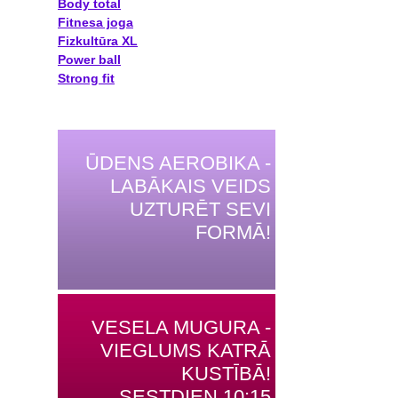
Body total
Fitnesa joga
Fizkultūra XL
Power ball
Strong fit
ŪDENS AEROBIKA -
LABĀKAIS VEIDS
UZTURĒT SEVI
FORMĀ!
VESELA MUGURA -
VIEGLUMS KATRĀ
KUSTĪBĀ!
SESTDIEN 10:15