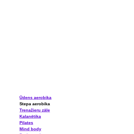
Ūdens aerobika
Stepa aerobika
Trenažieru zāle
Kalanētika
Pilates
Mind body