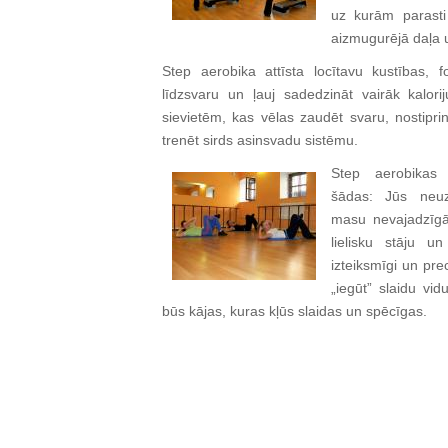
uz kurām parasti 
aizmugurējā daļa 
Step aerobika attīsta locītavu kustības, 
līdzsvaru un ļauj sadedzināt vairāk kalor
sievietēm, kas vēlas zaudēt svaru, nostipri
trenēt sirds asinsvadu sistēmu.
Step aerobikas a
šādas: Jūs neuzt
masu nevajadzīgās
lielisku stāju u
izteiksmīgi un pre
„iegūt” slaidu vi
būs kājas, kuras kļūs slaidas un spēcīgas.