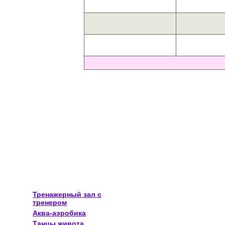
Тренажерный зал с
тренером
Аква-аэробика
Танцы живота