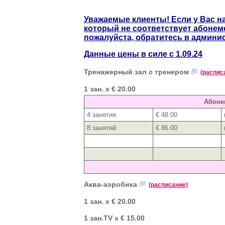
Уважаемые клиенты! Если у Вас на
который не соответствует абонеме
пожалуйста, обратитесь в админи
Данные цены в силе с 1.09.24
Тренажерный зал с тренером
(распис
1 зан. x € 20.00
Абоне
4 занятия
€ 48.00
8 занятий
€ 86.00
Аква-аэробика
(расписание)
1 зан. x € 20.00
1 зан.TV x € 15.00