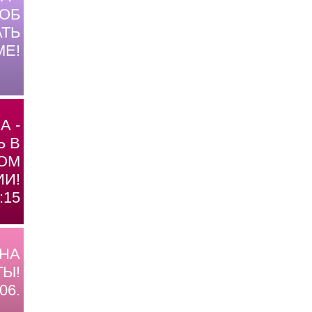
ОБ
ТЬ
МЕ!
А -
Ь В
ОМ
И!
:15
 НА
Ы!
06.