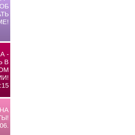
ОБ
ТЬ
МЕ!
А -
Ь В
ОМ
И!
:15
 НА
Ы!
06.