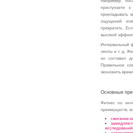
Например, пос
приступаете к
прикладывать м
ощущений или 
прекратить. Ес
высокой эффект
Интервальный фи
ленты и т. д. Ж
он составил д
Правильное со
экономить врем
Основные пр
Фитнес по инт
преимуществ, ко
сжигание к
замедляют
исследований
оздоравлив