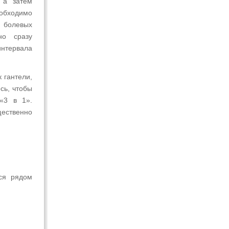
 а затем
обходимо
и болевых
но сразу
интервала
 гантели,
сь, чтобы
«3 в 1».
ественно
ся рядом