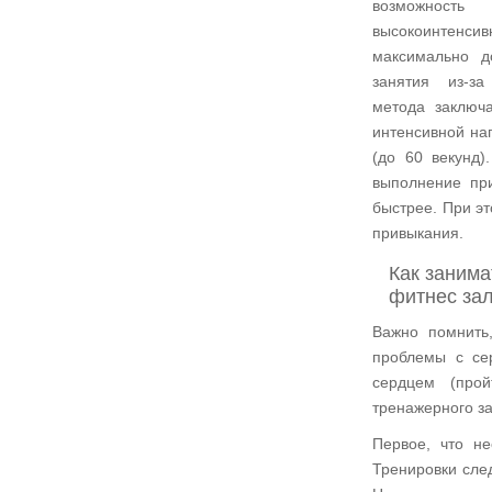
возможность
высокоинте
максимально д
занятия из-за
метода заключ
интенсивной наг
(до 60 векунд)
выполнение при
быстрее. При эт
привыкания.
Как занима
фитнес за
Важно помнить
проблемы с се
сердцем (прой
тренажерного за
Первое, что н
Тренировки след