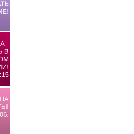
ТЬ
МЕ!
А -
Ь В
ОМ
И!
:15
 НА
Ы!
06.