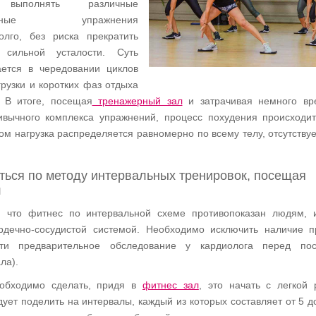
 выполнять различные
нсивные упражнения
олго, без риска прекратить
 сильной усталости. Суть
ается в чередовании циклов
рузки и коротких фаз отдыха
. В итоге, посещая
тренажерный зал
и затрачивая немного вр
вычного комплекса упражнений, процесс похудения происходи
ом нагрузка распределяется равномерно по всему телу, отсутству
ться по методу интервальных тренировок, посещая
л
, что фитнес по интервальной схеме противопоказан людям,
рдечно-сосудистой системой. Необходимо исключить наличие 
ти предварительное обследование у кардиолога перед по
ла).
еобходимо сделать, придя в
фитнес зал
, это начать с легкой 
ует поделить на интервалы, каждый из которых составляет от 5 до