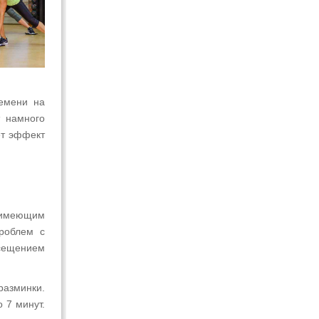
емени на
т намного
ет эффект
 имеющим
проблем с
сещением
разминки.
 7 минут.