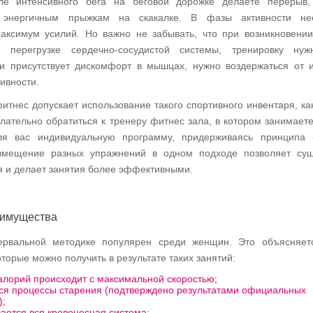
ле интенсивного бега на беговой дорожке делаете перерыв,
 энергичным прыжкам на скакалке. В фазы активности не
аксимум усилий. Но важно не забывать, что при возникновени
перегрузке сердечно-сосудистой системы, тренировку нуж
ли присутствует дискомфорт в мышцах, нужно воздержаться от 
ивности.
тнес допускает использование такого спортивного инвентаря, как
елательно обратиться к тренеру фитнес зала, в котором занимаете
ля вас индивидуальную программу, придерживаясь принципа 
вмещение разных упражнений в одном подходе позволяет сущ
я и делает занятия более эффективными.
еимущества
ервальной методике популярен среди женщин. Это объясняет
торые можно получить в результате таких занятий:
алорий происходит с максимальной скоростью;
ся процессы старения (подтверждено результатами официальных
);
ается вся кровеносная система;