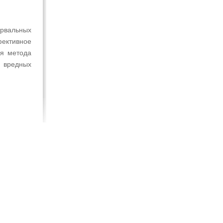
рвальных
фективное
ия метода
т вредных