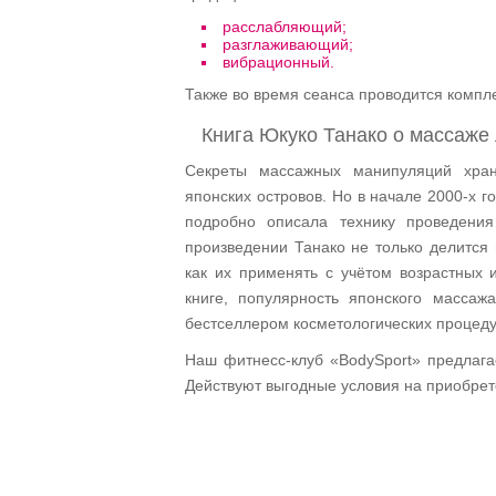
расслабляющий;
разглаживающий;
вибрационный.
Также во время сеанса проводится компл
Книга Юкуко Танако о массаже
Секреты массажных манипуляций хра
японских островов. Но в начале 2000-х г
подробно описала технику проведени
произведении Танако не только делится 
как их применять с учётом возрастных 
книге, популярность японского масса
бестселлером косметологических процеду
Наш фитнесс-клуб «BodySport» предлага
Действуют выгодные условия на приобре