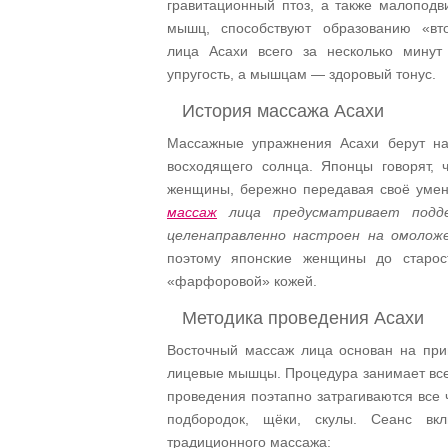
гравитационный птоз, а также малопод
мышц, способствуют образованию «вт
лица Асахи всего за несколько мину
упругость, а мышцам — здоровый тонус.
История массажа Асахи
Массажные упражнения Асахи берут на
восходящего солнца. Японцы говорят, 
женщины, бережно передавая своё умен
массаж
лица предусматривает подд
целенаправленно настроен на омоложе
поэтому японские женщины до старос
«фарфоровой» кожей.
Методика проведения Асахи
Восточный массаж лица основан на при
лицевые мышцы. Процедура занимает всег
проведения поэтапно затрагиваются все ч
подбородок, щёки, скулы. Сеанс вк
традиционного массажа: