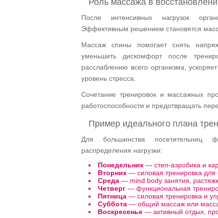
Роль массажа в восстановлени
После интенсивных нагрузок орган
Эффективным решением становятся мас
Массаж спины помогает снять напря
уменьшить дискомфорт после тренир
расслаблению всего организма, ускоряет
уровень стресса.
Сочетание тренировок и массажных про
работоспособности и предотвращать пе
Пример идеального плана тре
Для большинства посетительниц ф
распределения нагрузки:
Понедельник
— степ-аэробика и ка
Вторник
— силовая тренировка для 
Среда
— mind body занятия, растяжк
Четверг
— функциональная трениров
Пятница
— силовая тренировка и уп
Суббота
— общий массаж или масса
Воскресенье
— активный отдых, про