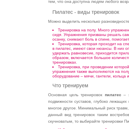
тем, что она доступна людям любого возр
Пилатес - виды тренировок
Можно выделить несколько разновидносте
Тренировка на полу. Много упражнен
сидя. Упражнения призваны решать са
осанку, снимают боль в спине, помогае
Тренировка, которая проходит на с
в пилатес, имеют свои нюансы. В них о
удержать равновесие, приходится прила
образом, включается большое количес
тренировках.
Тренировка, при проведении которо
упражнения также выполняются на полу
оборудование – мячи, гантели, кольца и
Что тренируем
Основная цель тренировок
пилатес
– э
подвижности суставов, глубоко лежащих
многое другое. Минимальный риск травм,
данный вид тренировок таким востреб
скучноватым, то выбирайте тренировки Пи