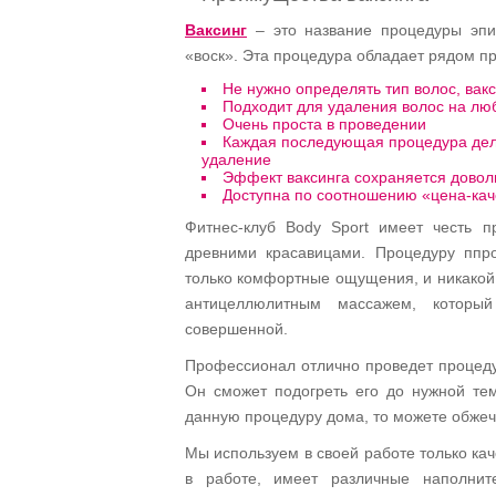
Ваксинг
– это название процедуры эпил
«воск». Эта процедура обладает рядом п
Не нужно определять тип волос, вак
Подходит для удаления волос на люб
Очень проста в проведении
Каждая последующая процедура делае
удаление
Эффект ваксинга сохраняется доволь
Доступна по соотношению «цена-кач
Фитнес-клуб Body Sport имеет честь п
древними красавицами. Процедуру ппр
только комфортные ощущения, и никакой 
антицеллюлитным массажем, которы
совершенной.
Профессионал отлично проведет процеду
Он сможет подогреть его до нужной темп
данную процедуру дома, то можете обжеч
Мы используем в своей работе только ка
в работе, имеет различные наполнит