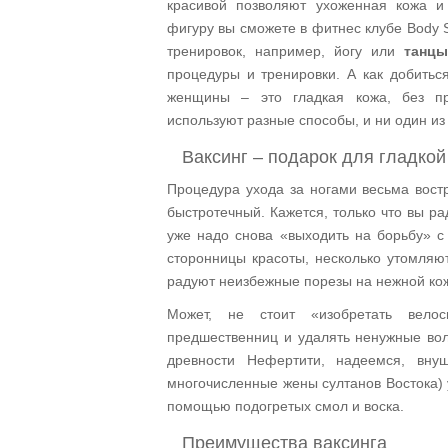
красивой позволяют ухоженная кожа и
фигуру вы сможете в фитнес клубе Body 
тренировок, например, йогу или
танц
процедуры и тренировки. А как добитьс
женщины – это гладкая кожа, без пр
используют разные способы, и ни один и
Ваксинг – подарок для гладкой
Процедура ухода за ногами весьма востр
быстротечный. Кажется, только что вы р
уже надо снова «выходить на борьбу» с
сторонницы красоты, несколько утомляют
радуют неизбежные порезы на нежной ко
Может, не стоит «изобретать велос
предшественниц и удалять ненужные во
древности Нефертити, надеемся, вн
многочисленные жены султанов Востока) у
помощью подогретых смол и воска.
Преимущества ваксинга