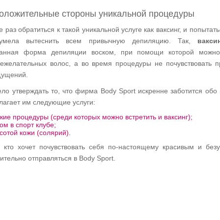
 положительные стороны уникальной процедуры
раз обратиться к такой уникальной услуге как ваксинг, и попытать
умела вытеснить всем привычную депиляцию. Так,
вакси
ванная форма депиляции воском, при помощи которой можно
нежелательных волос, а во время процедуры не почувствовать 
щущений.
ло утверждать то, что фирма Body Sport искренне заботится обо 
лагает им следующие услуги:
кие процедуры (среди которых можно встретить и ваксинг);
ом в спорт клубе;
асотой кожи (солярий).
 кто хочет почувствовать себя по-настоящему красивым и без
тельно отправляться в Body Sport.