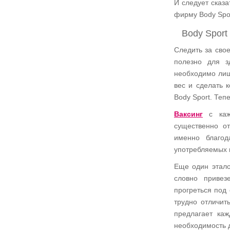
И следует сказа
фирму Body Spo
Body Sport
Следить за сво
полезно для з
необходимо лиш
вес и сделать к
Body Sport. Теп
Ваксинг
с кажд
существенно о
именно благод
употребляемых п
Еще один этало
словно приве
прогреться под
трудно отличить
предлагает каж
необходимость 