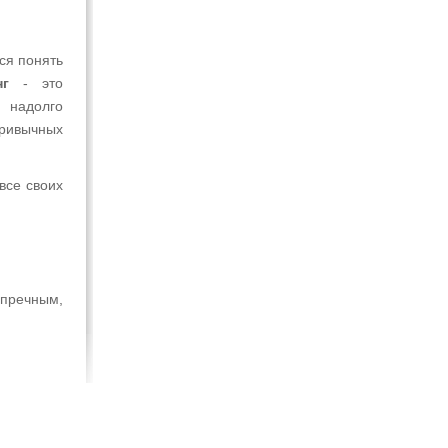
ся понять
нг
- это
 надолго
привычных
все своих
упречным,