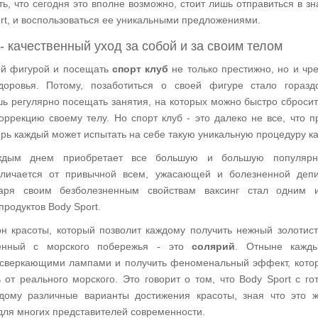
ть, что сегодня это вполне возможно, стоит лишь отправиться в з
rt, и воспользоваться ее уникальными предложениями.
 - качественный уход за собой и за своим телом
ей фигурой и посещать
спорт клуб
не только престижно, но и чр
доровья. Потому, позаботиться о своей фигуре стало горазд
ь регулярно посещать занятия, на которых можно быстро сброси
оррекцию своему телу. Но спорт клуб - это далеко не все, что п
ерь каждый может испытать на себе такую уникальную процедуру как
ым днем приобретает все большую и большую популярн
тличается от привычной всем, ужасающей и болезненной депи
аря своим безболезненным свойствам ваксинг стал одним 
родуктов Body Sport.
н красоты, который позволит каждому получить нежный золотист
зенный с морского побережья - это
солярий
. Отныне кажд
 сверкающими лампами и получить феноменальный эффект, кото
 от реального морского. Это говорит о том, что Body Sport с го
дому различные варианты достижения красоты, зная что это 
для многих представителей современности.