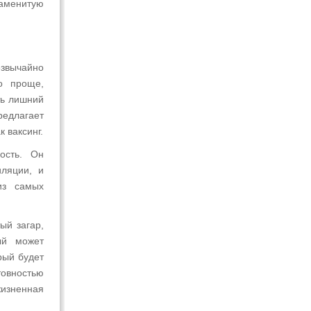
наменитую
езвычайно
о проще,
ть лишний
редлагает
 ваксинг.
ость. Он
ляции, и
из самых
ый загар,
ый может
рый будет
товностью
жизненная