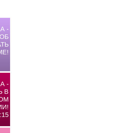
А -
ОБ
ТЬ
МЕ!
А -
Ь В
ОМ
И!
:15