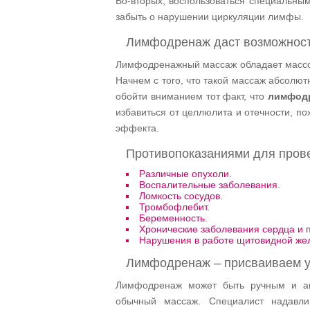
Во-вторых, воспользоваться специальны
забыть о нарушении циркуляции лимфы.
Лимфодренаж даст возможность
Лимфодренажный массаж обладает массой 
Начнем с того, что такой массаж абсолют
обойти вниманием тот факт, что
лимфод
избавиться от целлюлита и отечности, п
эффекта.
Противопоказаниями для пров
Различные опухоли.
Воспалительные заболевания.
Ломкость сосудов.
Тромбофлебит.
Беременность.
Хронические заболевания сердца и п
Нарушения в работе щитовидной же
Лимфодренаж – присваиваем 
Лимфодренаж может быть ручным и ап
обычный массаж. Специалист надавли