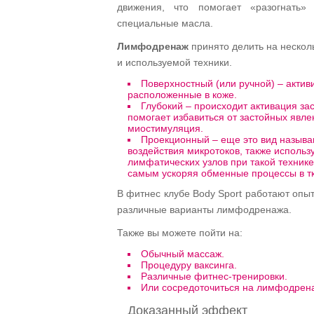
движения, что помогает «разогнать
специальные масла.
Лимфодренаж
принято делить на несколь
и используемой техники.
Поверхностный (или ручной) – акти
расположенные в коже.
Глубокий – происходит активация зас
помогает избавиться от застойных явл
миостимуляция.
Проекционный – еще это вид назыв
воздействия микротоков, также использ
лимфатических узлов при такой технике
самым ускоряя обменные процессы в т
В фитнес клубе Body Sport работают опы
различные варианты лимфодренажа.
Также вы можете пойти на:
Обычный массаж.
Процедуру ваксинга.
Различные фитнес-тренировки.
Или сосредоточиться на лимфодрена
Доказанный эффект