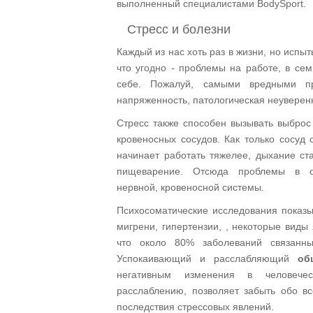
выполненный специалистами BodySport.
Стресс и болезни
Каждый из нас хоть раз в жизни, но испы
что угодно - проблемы на работе, в сем
себе. Пожалуй, самыми вредными пр
напряженность, патологическая неуверенн
Стресс также способен вызывать выброс
кровеносных сосудов. Как только сосуд 
начинает работать тяжелее, дыхание ст
пищеварение. Отсюда проблемы в об
нервной, кровеносной системы.
Психосоматические исследования показы
мигрени, гипертензии, , некоторые виды
что около 80% заболеваний связанн
Успокаивающий и расслабляющий
об
негативным изменения в человечес
расслаблению, позволяет забыть обо вс
последствия стрессовых явлений.