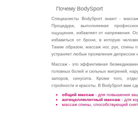
Почему BodySport
Специалисты BodySport знают - масса
Процедура, выполняемая профессио
ощущения, избавляет от напряжения. О
избавиться от брони, в которую челове
Таким образом, массаж ног, рук, спины
устраняет любые проявления депрессии и
Массаж - это эффективная безмедикамент
головных болей и сильных мигреней, нар
запоров, синусита. Кроме того, отд
стройности и красоты. В BodySport вам сд
общий массаж
- для повышения за
антицеллюлитный массаж
- для к
массаж спины, способствующий сня