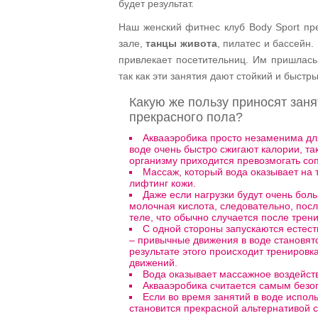
будет результат.
Наш женский фитнес клуб Body Sport пр
зале,
танцы живота
, пилатес и бассейн
привлекает посетительниц. Им пришлась 
так как эти занятия дают стойкий и быстры
Какую же пользу приносят зан
прекрасного пола?
Аквааэробика просто незаменима дл
воде очень быстро сжигают калории, та
организму приходится превозмогать со
Массаж, который вода оказывает на 
лифтинг кожи.
Даже если нагрузки будут очень бо
молочная кислота, следовательно, посл
теле, что обычно случается после трен
С одной стороны запускаются естест
– привычные движения в воде становя
результате этого происходит тренировк
движений.
Вода оказывает массажное воздействи
Аквааэробика считается самым безо
Если во время занятий в воде испол
становится прекрасной альтернативой 