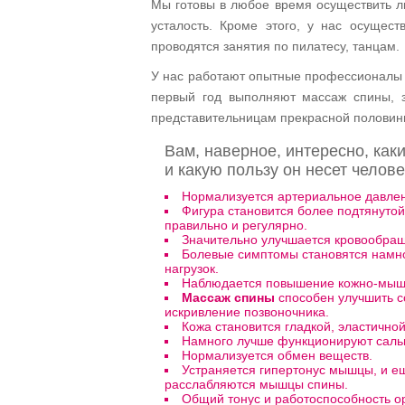
Мы готовы в любое время осуществить л
усталость. Кроме этого, у нас осущест
проводятся занятия по пилатесу, танцам.
У нас работают опытные профессионалы 
первый год выполняют массаж спины, з
представительницам прекрасной половин
Вам, наверное, интересно, ка
и какую пользу он несет челов
Нормализуется артериальное давле
Фигура становится более подтянутой
правильно и регулярно.
Значительно улучшается кровообра
Болевые симптомы становятся намно
нагрузок.
Наблюдается повышение кожно-мыше
Массаж спины
способен улучшить с
искривление позвоночника.
Кожа становится гладкой, эластично
Намного лучше функционируют саль
Нормализуется обмен веществ.
Устраняется гипертонус мышцы, и е
расслабляются мышцы спины.
Общий тонус и работоспособность о