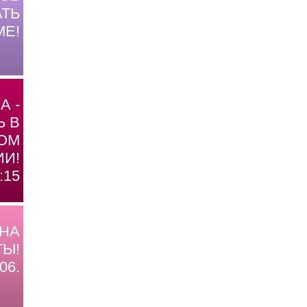
ТЬ
МЕ!
А -
Ь В
ОМ
И!
:15
 НА
Ы!
06.