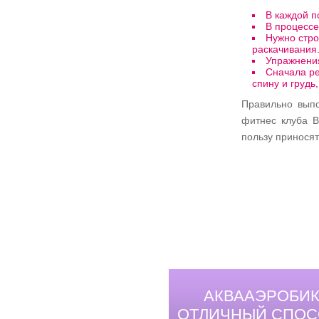
В каждой п
В процессе
Нужно стро
раскачивания
Упражнения
Сначала ре
спину и грудь
Правильно вып
фитнес клуба B
пользу приносят
АКВААЭРОБИК
ОТЛИЧНЫЙ СПОС