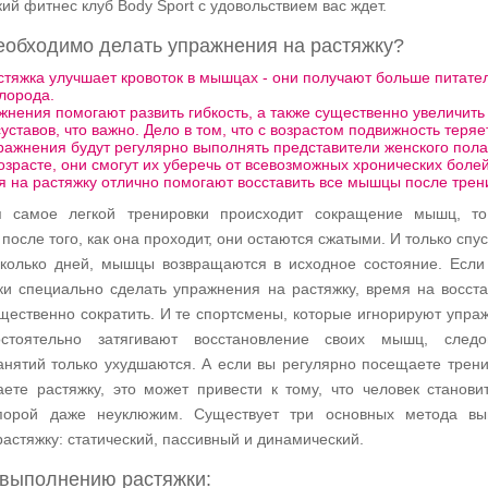
кий фитнес клуб Body Sport с удовольствием вас ждет.
еобходимо делать упражнения на растяжку?
тяжка улучшает кровоток в мышцах - они получают больше питате
лорода.
жнения помогают развить гибкость, а также существенно увеличить
уставов, что важно. Дело в том, что с возрастом подвижность теряе
ражнения будут регулярно выполнять представители женского пола
зрасте, они смогут их уберечь от всевозможных хронических болей
 на растяжку отлично помогают восставить все мышцы после трен
 самое легкой тренировки происходит сокращение мышц, то
 после того, как она проходит, они остаются сжатыми. И только спу
колько дней, мышцы возвращаются в исходное состояние. Если
ки специально сделать упражнения на растяжку, время на восст
ественно сократить. И те спортсмены, которые игнорируют упра
остоятельно затягивают восстановление своих мышц, следов
занятий только ухудшаются. А если вы регулярно посещаете трени
аете растяжку, это может привести к тому, что человек станови
порой даже неуклюжим. Существует три основных метода вы
астяжку: статический, пассивный и динамический.
 выполнению растяжки: