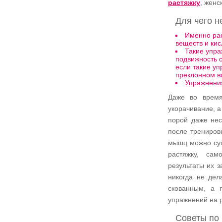
растяжку
, женс
Для чего н
Именно рас
веществ и кис
Такие упра
подвижность с
если такие уп
преклонном во
Упражнения
Даже во время
укорачивание, а
порой даже нес
после трениров
мышц можно сущ
растяжку, сам
результаты их 
никогда не дел
скованным, а 
упражнений на р
Советы по