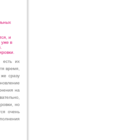
льных
тся, и
 уже в
.
ировки.
 есть их
стя время,
 же сразу
ановление
жнения на
ательно,
ровки, но
тся очень
полнения