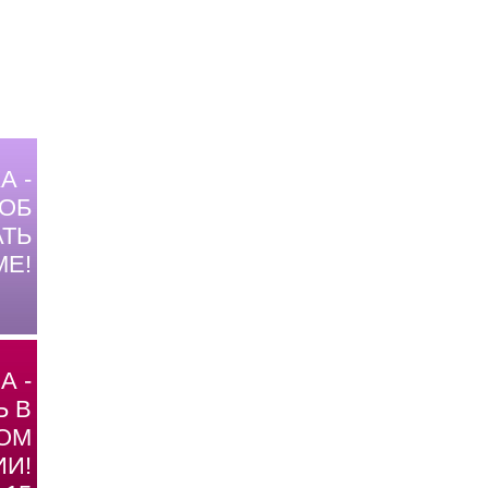
А -
ОБ
ТЬ
МЕ!
А -
Ь В
ОМ
И!