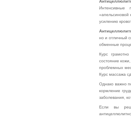
Антицеллюлит
Интенсивные 
«апельсиновой 
усилению кровот
Антицеллюлит
но и отличный с
обменные проце
Курс грамотно
состояние кожи,
проблемных мес
Курс массажа сд
Однако важно п
кормление груд
заболевания, ко
Если вы реш
антицеллюлитног