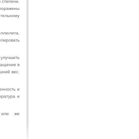
 степени.
поражены
ительному
еллюлита,
улировать
улучшить
ращение в
шний вес.
енность и
ература и
 или же