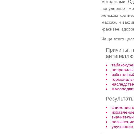
методиками. Од
популярных ме
женском фитнес
массаж, и вакс
красивее, здоро
Чаще всего целл
Причины, п
антицеллю
табакокуре
неправильн
избыточный
гормональн
наследстве
малоподви
Результат
снижение о
избавление
значительн
повышение 
улучшение