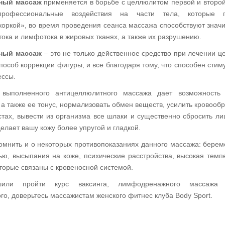
ный массаж
применяется в борьбе с целлюлитом первой и второй
профессиональные воздействия на части тела, которые 
коркой», во время проведения сеанса массажа способствуют знач
ока и лимфотока в жировых тканях, а также их разрушению.
ный массаж
– это не только действенное средство при лечении ц
пособ коррекции фигуры, и все благодаря тому, что способен стим
ссы.
 выполненного антицеллюлитного массажа дает возможность 
 а также ее тонус, нормализовать обмен веществ, усилить кровооб
тах, вывести из организма все шлаки и существенно сбросить ли
елает вашу кожу более упругой и гладкой.
омнить и о некоторых противопоказаниях данного массажа: берем
ью, высыпания на коже, психические расстройства, высокая темп
торые связаны с кровеносной системой.
или пройти курс ваксинга, лимфодренажного массажа
о, доверьтесь массажистам женского фитнес клуба Body Sport.