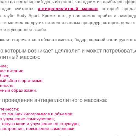
нако на сегодняшний день известно, что одним из наиболее эффе
тодов считается
антицеллюлитный массаж
, который предла
 клубе Body Sport. Кроме того, у нас можно пройти и лимфо
инг и множество других не менее важных процедур, которые делаю
вее и увереннее в себе.
юлит встречается в области живота, бедер, верхней части рук и яг
о которым возникает целлюлит и может потребовать
литный массаж:
ние;
ое питание;
 вес;
ый сбор в организме;
нность;
жный образ жизни.
ы проведения антицеллюлитного массажа:
течности;
 от лишних килограммов и объемов;
о улучшение самочувствия;
тонуса кожи и улучшение ее структуры;
 настроения, повышение самооценки.