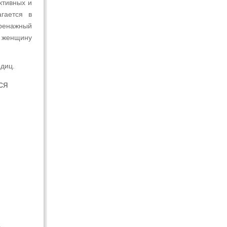
ктивных и
гается в
дренажный
т женщину
одиц.
ся