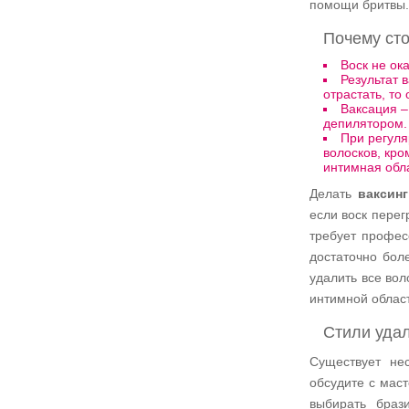
помощи бритвы.
Почему ст
Воск не ок
Результат 
отрастать, то
Ваксация –
депилятором.
При регуля
волосков, кро
интимная обл
Делать
ваксинг
если воск перег
требует профес
достаточно бол
удалить все вол
интимной облас
Стили уда
Существует не
обсудите с маст
выбирать браз