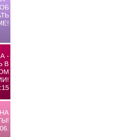
ОБ
ТЬ
МЕ!
А -
Ь В
ОМ
И!
:15
 НА
Ы!
06.