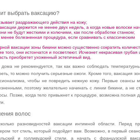
оит выбрать ваксацию?
азывает раздражающего действия на кожу;
ваксации держится не менее двух недель, а когда новые волоски на
 они не будут жесткими и колючими, как после обработки станком;
 менее болезненная процедура, если сравнивать с классическим
рной ваксации зоны бикини можно существенно сократить количес
ме того, они истончатся и посветлеют. Исчезнет некрасивая грубая
асть приобретет ухоженный эстетичный вид.
дома не рекомендуется, так как важно соблюдать температурн
реть, то можно получить серьезные ожоги. Кроме того, ваксация зо
сионализма, чтобы не повредить нежную кожу. Первые сеансы м
езненными, поэтому желательно начинать с линии бикини, а не с
осы. Позже, когда тело привыкнет к процедуре, возможна полная 
ти.
ления волос
сколько разновидностей ваксации интимной области. Перед п
ером тот стиль, который подойдет вам. Возможно, в первый сеанс
ильский и голливудский стили, а начать с французской вакс