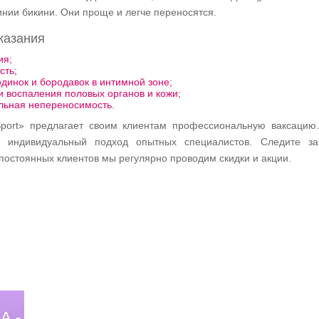
нии бикини. Они проще и легче переносятся.
казания
ия;
сть;
динок и бородавок в интимной зоне;
 воспаления половых органов и кожи;
льная непереносимость.
port» предлагает своим клиентам профессиональную ваксацию
 индивидуальный подход опытных специалистов. Следите з
постоянных клиентов мы регулярно проводим скидки и акции.
А -