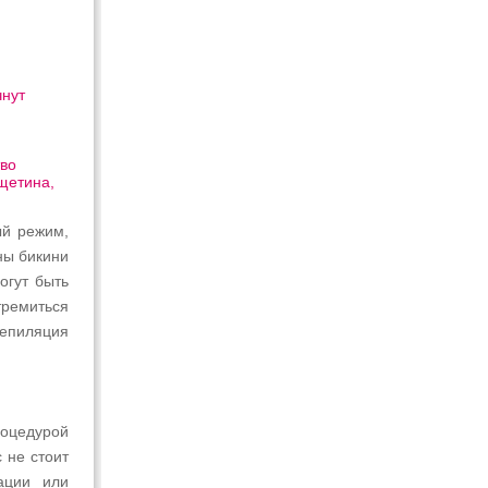
чнут
тво
 щетина,
ый режим,
ны бикини
огут быть
тремиться
депиляция
роцедурой
 не стоит
ации или