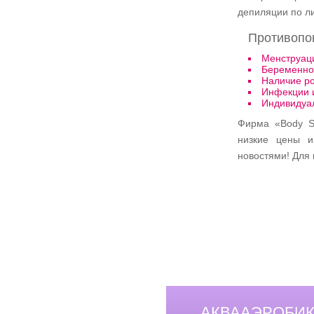
депиляции по ли
Противопо
Менструац
Беременно
Наличие ро
Инфекции и
Индивидуа
Фирма «Body S
низкие цены и
новостями! Для 
АКВААЭРОБИК