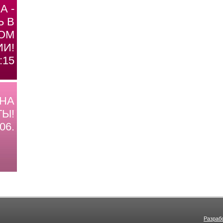
А -
Ь В
ОМ
И!
:15
 НА
Ы!
06.
Разраб