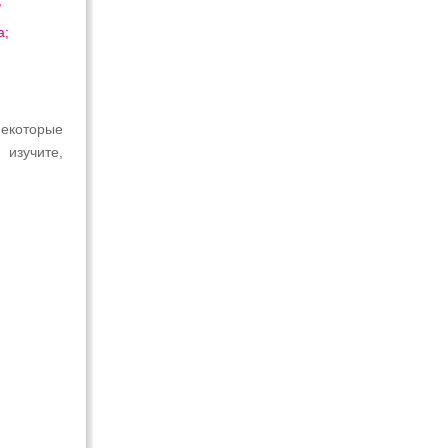
;
а;
екоторые
изучите,