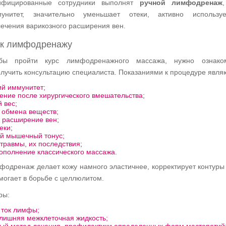
ифицированные сотрудники выполнят
ручной лимфодренаж
унитет, значительно уменьшает отеки, активно использу
лечения варикозного расширения вен.
 к лимфодренажу
обы пройти курс лимфодренажного массажа, нужно ознако
лучить консультацию специалиста. Показаниями к процедуре явля
ий иммунитет;
ение после хирургического вмешательства;
 вес;
 обмена веществ;
 расширение вен;
еки;
й мышечный тонус;
травмы, их последствия;
ополнение классического массажа.
фодренаж делает кожу намного эластичнее, корректирует контуры 
могает в борьбе с целлюлитом.
ры:
 ток лимфы;
лишняя межклеточная жидкость;