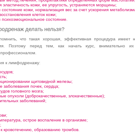
ый метод лечения, профилактики определенных форм мастопатий
 эластичность кожи, ее упругость, устраняются морщины;
 состояние кожи, нормализация вес за счет ускорения метаболизм
восстановления клеток кожи;
 психоэмоциональное состояние.
фодренаж делать нельзя?
помнить, что такая хорошая, эффективная процедура имеет н
ния. Поэтому перед тем, как начать курс, внимательно их 
с профессионалом.
ия к лимфодренажу:
осудов;
сть;
нкционировании щитовидной железы;
е заболевания почек, сердца;
судов головного мозга;
ые опухоли (доброкачественные, злокачественные);
ительных заболеваний;
;
ови;
мпература, острое воспаление в организме;
;
 к кровотечению, образованию тромбов.