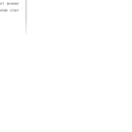
ют всеми
низм стал