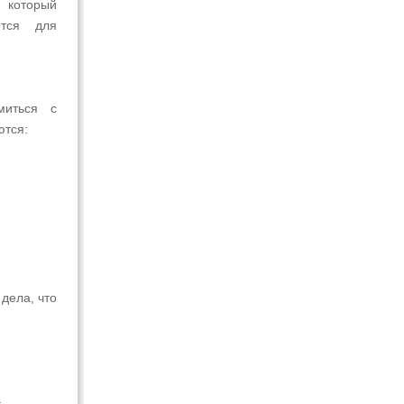
, который
ется для
миться с
ются:
дела, что