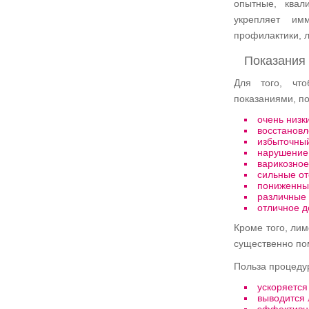
опытные, квал
укрепляет имм
профилактики, 
Показания
Для того, чт
показаниями, по
очень низк
восстановл
избыточный
нарушение
варикозное
сильные от
пониженны
различные 
отличное д
Кроме того, лим
существенно по
Польза процеду
ускоряется
выводится 