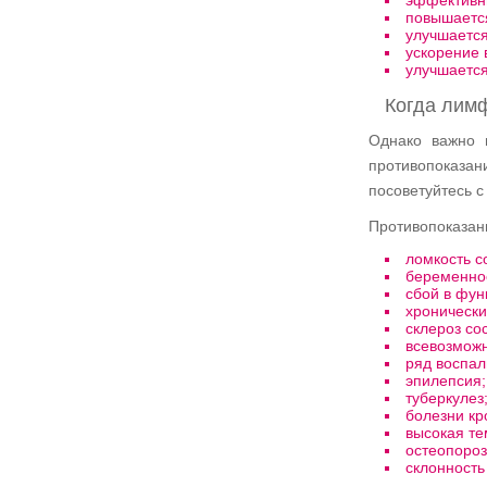
эффективн
повышается
улучшается
ускорение 
улучшается
Когда лим
Однако важно 
противопоказа
посоветуйтесь 
Противопоказан
ломкость с
беременно
сбой в фу
хронически
склероз со
всевозможн
ряд воспал
эпилепсия;
туберкулез
болезни кр
высокая те
остеопороз
склонность