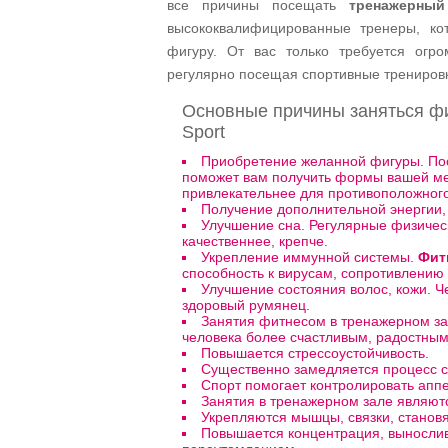
все причины посещать
тренажерный
высококвалифицированные тренеры, ко
фигуру. От вас только требуется огро
регулярно посещая спортивные трениров
Основные причины заняться ф
Sport
Приобретение желанной фигуры. Пос
поможет вам получить формы вашей меч
привлекательнее для противоположного
Получение дополнительной энергии,
Улучшение сна. Регулярные физическ
качественнее, крепче.
Укрепление иммунной системы.
Фит
способность к вирусам, сопротивлени
Улучшение состояния волос, кожи. Ч
здоровый румянец.
Занятия фитнесом в тренажерном за
человека более счастливым, радостным
Повышается стрессоустойчивость.
Существенно замедляется процесс с
Спорт помогает контролировать аппе
Занятия в тренажерном зале являю
Укрепляются мышцы, связки, станов
Повышается концентрация, выносливо