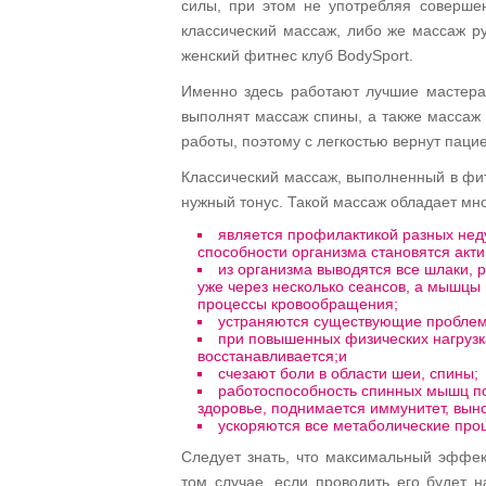
силы, при этом не употребляя совершен
классический массаж, либо же массаж ру
женский фитнес клуб BodySport.
Именно здесь работают лучшие мастера
выполнят массаж спины, а также массаж
работы, поэтому с легкостью вернут паци
Классический массаж, выполненный в фит
нужный тонус. Такой массаж обладает мн
является профилактикой разных нед
способности организма становятся акт
из организма выводятся все шлаки,
уже через несколько сеансов, а мышцы
процессы кровообращения;
устраняются существующие проблем
при повышенных физических нагрузк
восстанавливается;и
счезают боли в области шеи, спины;
работоспособность спинных мышц по
здоровье, поднимается иммунитет, вын
ускоряются все метаболические про
Следует знать, что максимальный эффект
том случае, если проводить его будет 