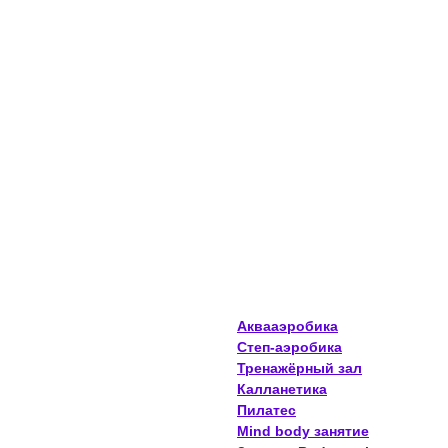
Аквааэробика
Степ-аэробика
Тренажёрный зал
Калланетика
Пилатес
Mind body занятие