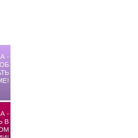
А -
ОБ
ТЬ
МЕ!
А -
Ь В
ОМ
И!