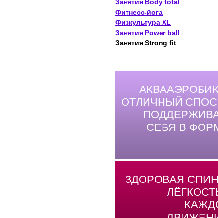
Занятия Body total
Фитнесс-йога
Физкультура XL
Занятия Power ball
Занятия Strong fit
АКВААЭРОБИК
ОТЛИЧНЫЙ СПОС
ПОДДЕРЖИВА
СЕБЯ В ФОР
ЗДОРОВАЯ СПИН
ЛЁГКОСТ
КАЖД
ДВИЖЕНИ