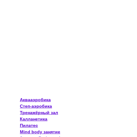
Аквааэробика
Степ-аэробика
Тренажёрный зал
Калланетика
Пилатес
Mind body занятие